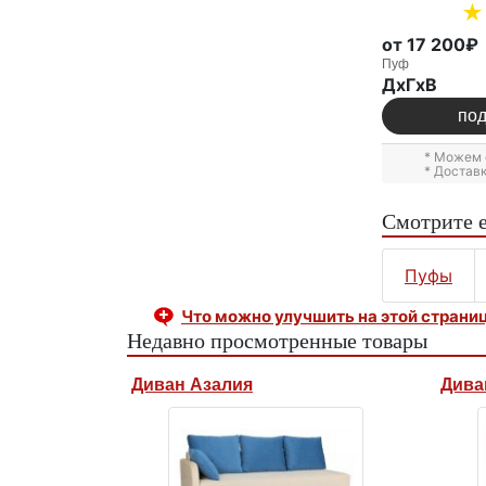
от 17 200₽
Пуф
ДxГxВ
по
* Можем 
* Достав
Смотрите 
Пуфы
Что можно улучшить на этой страни
Недавно просмотренные товары
Диван Азалия
Дива