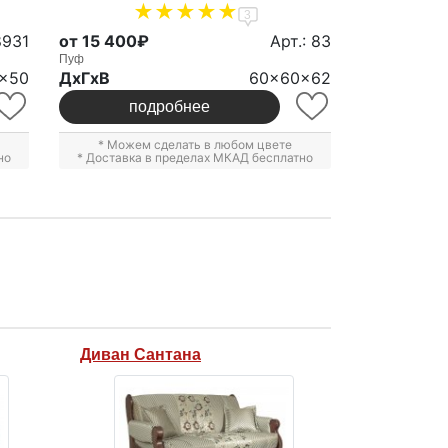
3
8931
от 15 400₽
Арт.: 83
Пуф
x50
ДxГxВ
60x60x62
подробнее
* Можем сделать в любом цвете
но
* Доставка в пределах МКАД бесплатно
Диван Сантана