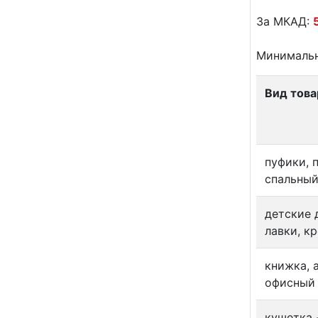
За МКАД:
Минимальн
Вид това
пуфики, 
спальный
детские 
лавки, к
книжка, 
офисный 
кушетка 