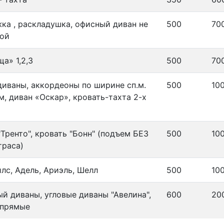
ка , раскладушка, офисный диван не
500
70
ной
а» 1,2,3
500
70
диваны, аккордеоны по ширине сп.м.
500
10
м, диван «Оскар», кровать-тахта 2-х
"Тренто", кровать "Бонн" (подъем БЕЗ
500
10
траса)
илс, Адель, Ариэль, Шелл
500
10
й диваны, угловые диваны "Авелина",
600
20
 прямые