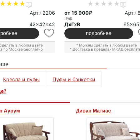
1
0
Арт.: 2206
от 15 900₽
Арт.: 
Пуф
42x42x42
ДxГxВ
65x65
дробнее
подробнее
сделать в любом цвете
* Можем сделать в любом цвете
ка по Москве бесплатно
* Доставка в пределах МКАД бесплат
еще
Кресла и пуфы
Пуфы и банкетки
це?
н Аурум
Диван Матиас