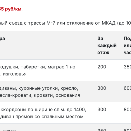
55 руб/км
.
ый съезд с трассы М-7 или отклонение от МКАД (до 10
ра
За
По
каждый
ил
этаж
ча
подушки, табуретки, матрас 1-но
200
35
, изголовья
диваны, кухонные уголки, кресло,
300
60
ресла-кровати, кровати, основания
аккордеоны по ширине сп.м. до 1400,
300
80
диван прямой со спальным местом
- тахта
350
60