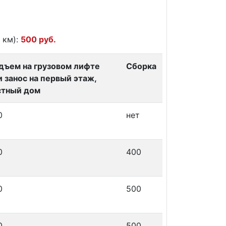
 км):
500 руб.
дъем на грузовом лифте
Сборка
и занос на первый этаж,
стный дом
0
нет
0
400
0
500
0
500