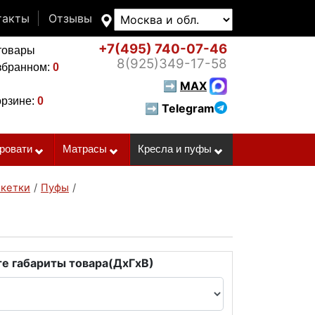
такты
Отзывы
+7(495)
740-07-46
товары
8(925)
349-17-58
збранном:
0
➡
MAX
орзине:
0
➡ Telegram
ровати
Матрасы
Кресла и пуфы
нкетки
/
Пуфы
/
е габариты товара(ДxГxВ)