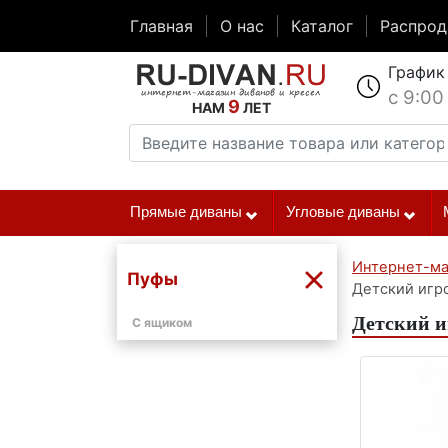
Главная
О нас
Каталог
Распро
График
с 9:00
9
НАМ
ЛЕТ
Прямые диваны
Угловые диваны
Интернет-ма
Пуфы
Детский игр
Детский и
С ящиком