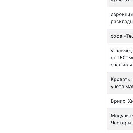
еврокниж
расклад
софа «Тещ
угловые 
от 1500м
спальная
Кровать 
учета ма
Брикс, Х
Модульны
Честеры