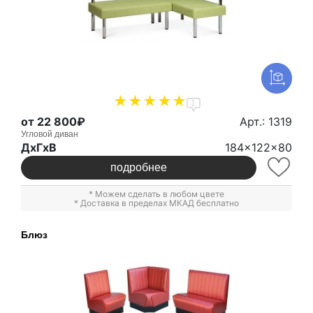
1
от 22 800₽
Арт.: 1319
Угловой диван
ДxГxВ
184x122x80
подробнее
* Можем сделать в любом цвете
* Доставка в пределах МКАД бесплатно
Блюз