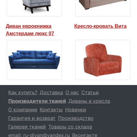
Диван еврокнижка
Кресло-кровать Вита
Амстердам люкс 07
Как купить?
Доставка
О нас
Статьи
Производители тканей
Диваны и кресла
О компании
Контакты
Новинки
Гарантия и возврат
Производство
Галерея тканей
Товары со склада
email:
ru-divan@yandex.ru
Вконтакте