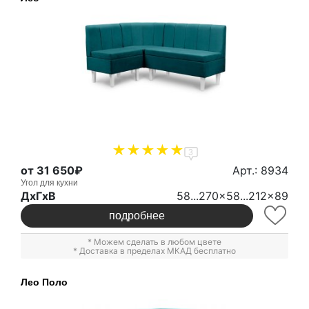
3
от 31 650₽
Арт.: 8934
Угол для кухни
ДxГxВ
58...270x58...212x89
подробнее
* Можем сделать в любом цвете
* Доставка в пределах МКАД бесплатно
Лео Поло