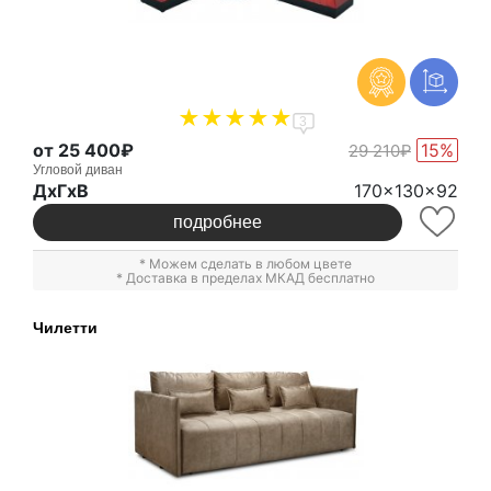
3
от 25 400₽
15%
29 210₽
Угловой диван
ДxГxВ
170x130x92
подробнее
* Можем сделать в любом цвете
* Доставка в пределах МКАД бесплатно
Чилетти