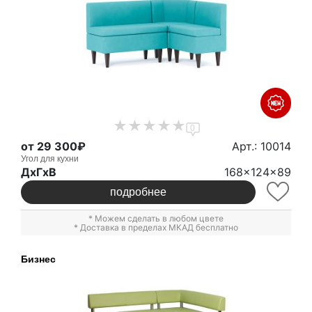
0
от 29 300₽
Арт.: 10014
Угол для кухни
ДxГxВ
168x124x89
подробнее
* Можем сделать в любом цвете
* Доставка в пределах МКАД бесплатно
Бизнес