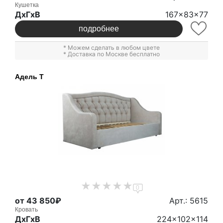
Кушетка
ДxГxВ
167x83x77
подробнее
* Можем сделать в любом цвете
* Доставка по Москве бесплатно
Адель Т
0
от 43 850₽
Арт.: 5615
Кровать
ДxГxВ
224x102x114