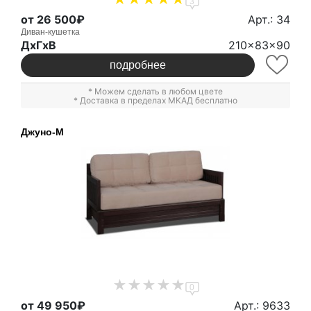
3
от 26 500₽
Арт.: 34
Диван-кушетка
ДxГxВ
210x83x90
подробнее
* Можем сделать в любом цвете
* Доставка в пределах МКАД бесплатно
Джуно-М
0
от 49 950₽
Арт.: 9633