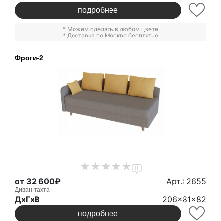
подробнее
* Можем сделать в любом цвете
* Доставка по Москве бесплатно
Фроги-2
0
от 32 600₽
Арт.: 2655
Диван-тахта
ДxГxВ
206x81x82
подробнее