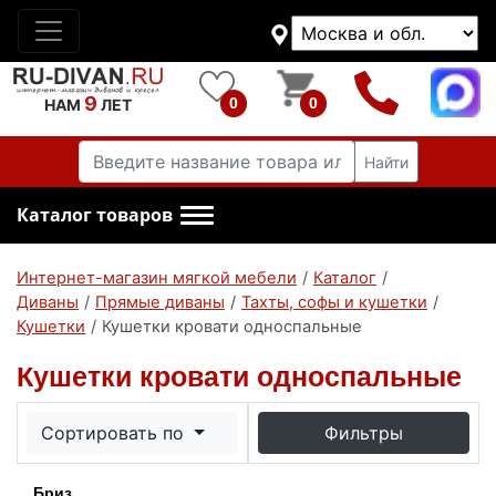
9
0
0
НАМ
ЛЕТ
Найти
Каталог товаров
Интернет-магазин мягкой мебели
/
Каталог
/
Диваны
/
Прямые диваны
/
Тахты, софы и кушетки
/
Кушетки
/
Кушетки кровати односпальные
Кушетки кровати односпальные
Сортировать по
Фильтры
Бриз