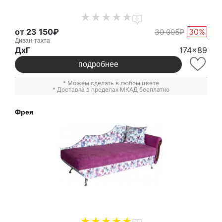
0
от 23 150₽
30%
30 095₽
Диван-тахта
ДxГ
174x89
подробнее
* Можем сделать в любом цвете
* Доставка в пределах МКАД бесплатно
Фрея