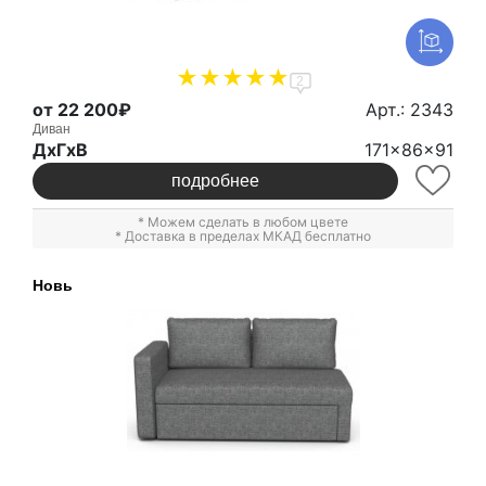
2
от 22 200₽
Арт.: 2343
Диван
ДxГxВ
171x86x91
подробнее
* Можем сделать в любом цвете
* Доставка в пределах МКАД бесплатно
Новь