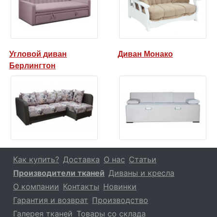
Угловой диван
Диван Монако
Берлингтон
Как купить?
Доставка
О нас
Статьи
Производители тканей
Диваны и кресла
О компании
Контакты
Новинки
Гарантия и возврат
Производство
Галерея тканей
Товары со склада