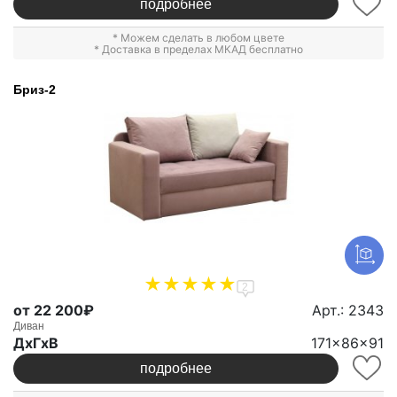
подробнее
* Можем сделать в любом цвете
* Доставка в пределах МКАД бесплатно
Бриз-2
2
от 22 200₽
Арт.: 2343
Диван
ДxГxВ
171x86x91
подробнее