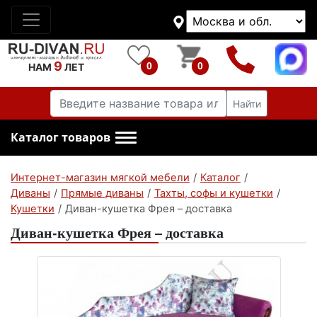
9
0
0
НАМ
ЛЕТ
Найти
Каталог товаров
Интернет-магазин мягкой мебели
/
Каталог
/
Диваны
/
Прямые диваны
/
Тахты, софы и кушетки
/
Кушетки
/
Диван-кушетка Фрея – доставка
Диван-кушетка Фрея – доставка