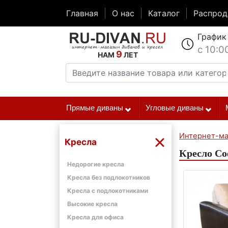
Главная
О нас
Каталог
Распро
График
с 10:0
9
НАМ
ЛЕТ
Прямые диваны
Угловые диваны
Интернет-ма
Кресла
Кресло С
Недорогие кресла
Кресла без подлокотников
Кресла с подлокотниками
Высокие кресла
Кресла для офиса