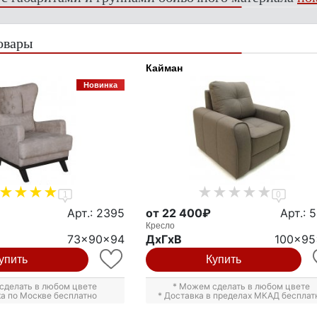
овары
Кайман
Новинка
1
0
Арт.: 2395
от 22 400₽
Арт.: 
Кресло
73x90x94
ДxГxВ
100x95
упить
Купить
сделать в любом цвете
* Можем сделать в любом цвете
ка по Москве бесплатно
* Доставка в пределах МКАД бесплат