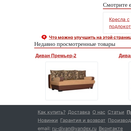
Смотрите 
Кресла с
подлоко
Что можно улучшить на этой страни
Недавно просмотренные товары
Диван Премьер-2
Дива
Как купить?
Доставка
О нас
Статьи
П
Новинки
Гарантия и возврат
Производ
email:
ru-divan@yandex.ru
Вконтакте