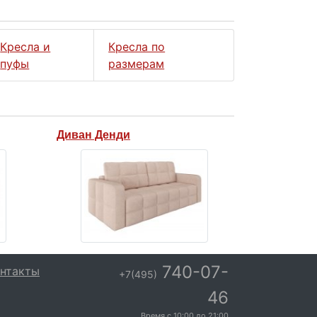
Кресла и
Кресла по
пуфы
размерам
Диван Денди
740-07-
нтакты
+7(495)
46
Время с
10:00
до
21:00