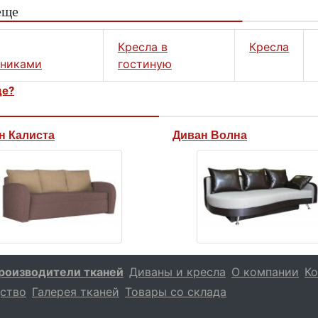
еще
Кресла в
Кресла
тниками
гостиную
це?
н Калиста
Диван Волна
роизводители тканей
Диваны и кресла
О компании
Ко
ство
Галерея тканей
Товары со склада