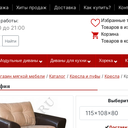
дажа
Хиты продаж
Доставка
Как купить?
Кон
 работы:
Избранные 
0 до 21:00
Товаров в и
Корзина
Найти
Товаров в к
Модульные диваны
Диваны для кухни
Хорека
К
газин мягкой мебели
/
Каталог
/
Кресла и пуфы
/
Кресла
/
К
офия
Выберит
Доставк