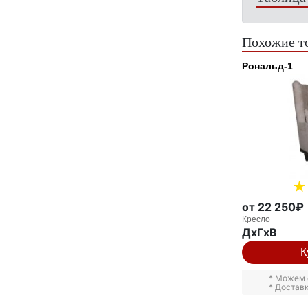
Похожие т
Рональд-1
от 22 250₽
Кресло
ДxГxВ
К
* Можем 
* Достав