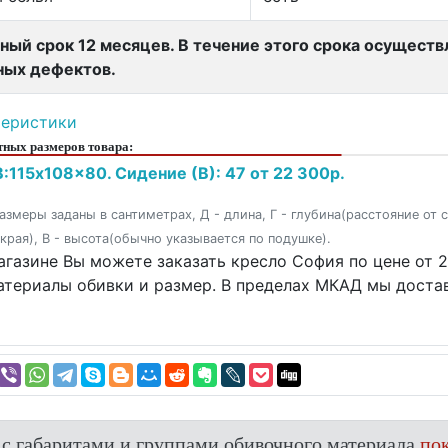
ный срок 12 месяцев. В течение этого срока осущест
ных дефектов.
теристики
ных размеров товара:
:115x108x80. Сидение (В): 47 от 22 300р.
азмеры заданы в сантиметрах, Д - длина, Г - глубина(расстояние от 
 края), В - высота(обычно указывается по подушке).
агазине Вы можете заказать кресло София по цене от 2
атериалы обивки и размер. В пределах МКАД мы достав
 с габаритами и группами обивочного материала
пок