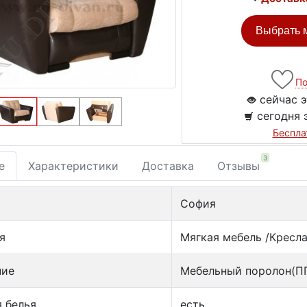
Выбрать м
По
сейчас э
сегодня 
Беспла
3
е
Характеристики
Доставка
Отзывы
София
я
Мягкая мебель /Кресл
ние
Мебельный поролон(П
 белья
есть