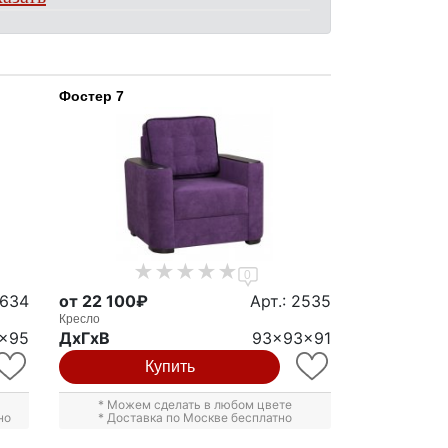
Фостер 7
0
5634
от 22 100₽
Арт.: 2535
Кресло
x95
ДxГxВ
93x93x91
Купить
* Можем сделать в любом цвете
но
* Доставка по Москве бесплатно