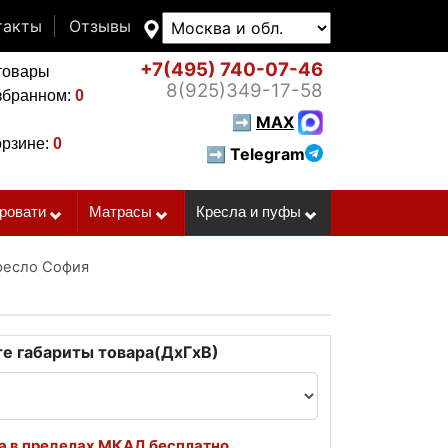
такты
Отзывы
+7(495)
740-07-46
товары
8(925)
349-17-58
збранном:
0
➡
MAX
орзине:
0
➡ Telegram
ровати
Матрасы
Кресла и пуфы
ресло София
е габариты товара(ДxГxВ)
а в пределах МКАД бесплатно