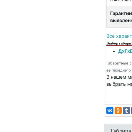
Гарантий
выявлен
Все харак
Выбор габарит
ДxГxВ
Габаритные р
ее переднего
В нашем м
выбрать м
Таблица