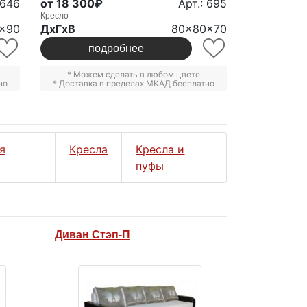
5646
от 18 300₽
Арт.: 695
Кресло
x90
ДxГxВ
80x80x70
подробнее
* Можем сделать в любом цвете
но
* Доставка в пределах МКАД бесплатно
я
Кресла
Кресла и
пуфы
Диван Стэп-П