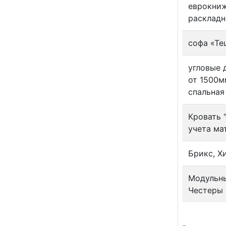
еврокниж
расклад
софа «Тещ
угловые 
от 1500м
спальная
Кровать 
учета ма
Брикс, Х
Модульны
Честеры