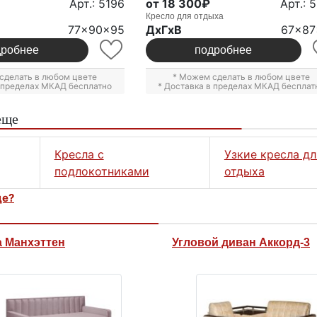
Арт.: 5196
от 18 300₽
Арт.: 
Кресло для отдыха
77x90x95
ДxГxВ
67x87
дробнее
подробнее
сделать в любом цвете
* Можем сделать в любом цвете
в пределах МКАД бесплатно
* Доставка в пределах МКАД бесплат
еще
Кресла с
Узкие кресла дл
подлокотниками
отдыха
це?
 Манхэттен
Угловой диван Аккорд-3