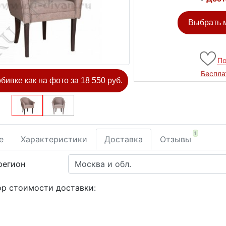
Выбрать м
По
Беспла
обивке как на фото за 18 550 руб.
1
е
Характеристики
Доставка
Отзывы
регион
ор стоимости доставки: