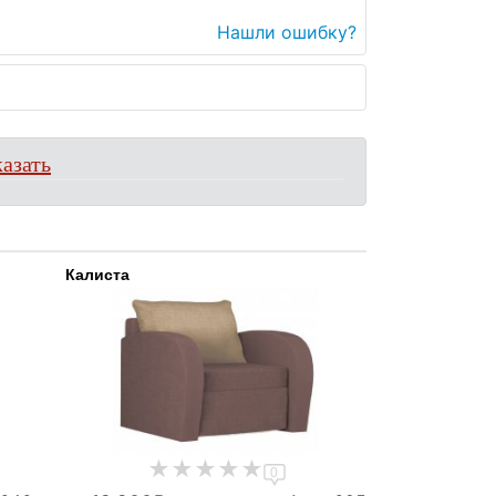
Нашли ошибку?
азать
Калиста
0