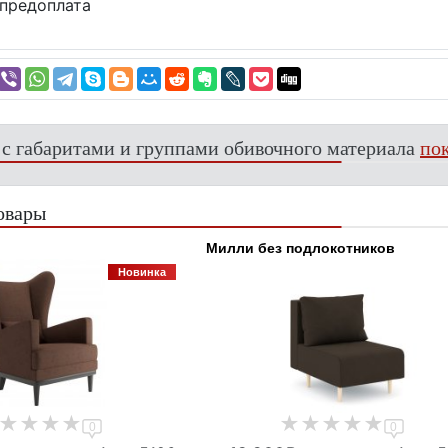
предоплата
 с габаритами и группами обивочного материала
пок
овары
Милли без подлокотников
Новинка
0
0