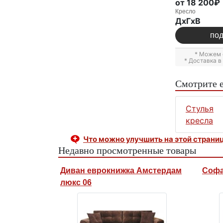
от 18 200₽
Кресло
ДxГxВ
по
* Можем 
* Доставка 
Смотрите 
Стулья
кресла
Что можно улучшить на этой страни
Недавно просмотренные товары
Диван еврокнижка Амстердам
Софа
люкс 06