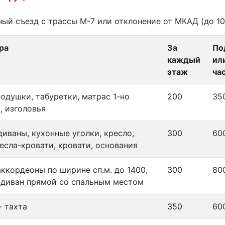
ый съезд с трассы М-7 или отклонение от МКАД (до 10
ра
За
По
каждый
ил
этаж
ча
подушки, табуретки, матрас 1-но
200
35
, изголовья
диваны, кухонные уголки, кресло,
300
60
ресла-кровати, кровати, основания
аккордеоны по ширине сп.м. до 1400,
300
80
диван прямой со спальным местом
- тахта
350
60