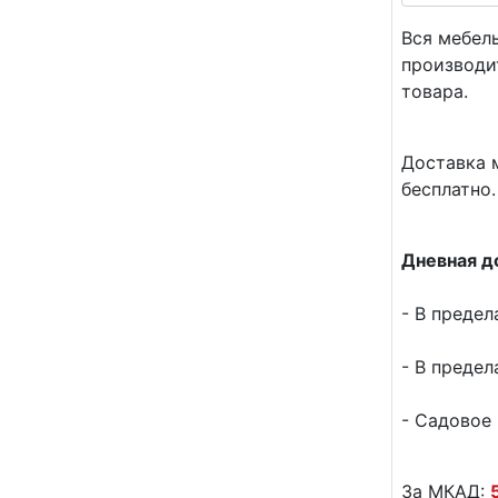
Вся мебел
производи
товара.
Доставка м
бесплатно.
Дневная д
- В предел
- В предел
- Садовое 
За МКАД: