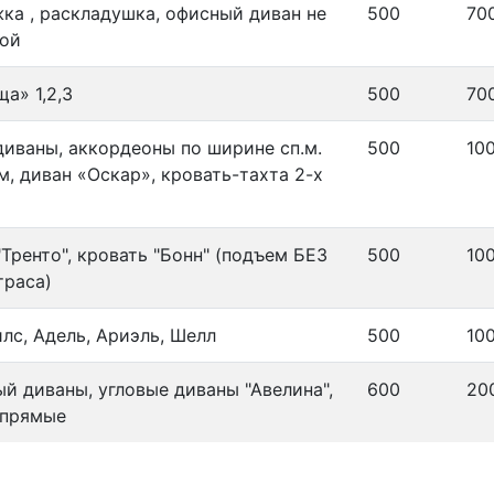
ка , раскладушка, офисный диван не
500
70
ной
а» 1,2,3
500
70
диваны, аккордеоны по ширине сп.м.
500
10
м, диван «Оскар», кровать-тахта 2-х
"Тренто", кровать "Бонн" (подъем БЕЗ
500
10
траса)
илс, Адель, Ариэль, Шелл
500
10
й диваны, угловые диваны "Авелина",
600
20
 прямые