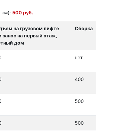
 км):
500 руб.
дъем на грузовом лифте
Сборка
и занос на первый этаж,
стный дом
0
нет
0
400
0
500
0
500