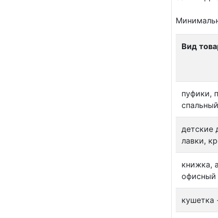
Минимальн
Вид това
пуфики, 
спальный
детские 
лавки, к
книжка, 
офисный 
кушетка 