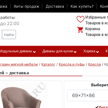
дажа
Хиты продаж
Доставка
Как купить?
Кон
 работы:
Избранные 
 до 22:00
Товаров в и
Корзина
Найти
Товаров в к
Модульные диваны
Диваны для кухни
Хорека
К
газин мягкой мебели
/
Каталог
/
Кресла и пуфы
/
Кресла
/
К
ей – доставка
Выберит
Дост