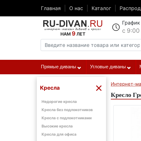
Главная
О нас
Каталог
Распро
График
с 9:00
9
НАМ
ЛЕТ
Прямые диваны
Угловые диваны
Интернет-ма
Кресла
Кресло Гр
Недорогие кресла
Кресла без подлокотников
Кресла с подлокотниками
Высокие кресла
Кресла для офиса