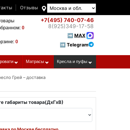
такты
Отзывы
+7(495)
740-07-46
товары
8(925)
349-17-58
збранном:
0
➡
MAX
орзине:
0
➡ Telegram
ровати
Матрасы
Кресла и пуфы
ресло Грей – доставка
е габариты товара(ДxГxВ)
авка по Москве бесплатно