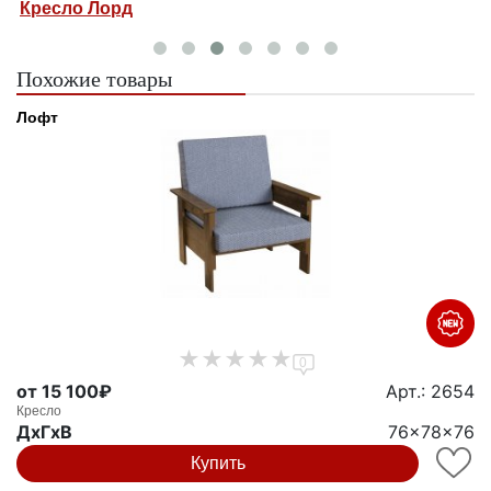
Кресло Лорд
К
Похожие товары
Лофт
0
от 15 100₽
Арт.: 2654
Кресло
ДxГxВ
76x78x76
Купить