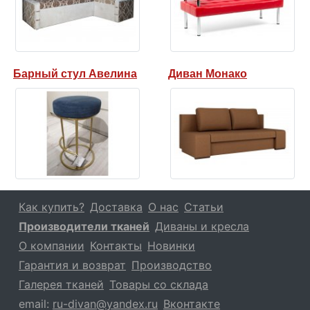
Барный стул Авелина
Диван Монако
Как купить?
Доставка
О нас
Статьи
Производители тканей
Диваны и кресла
О компании
Контакты
Новинки
Гарантия и возврат
Производство
Галерея тканей
Товары со склада
email:
ru-divan@yandex.ru
Вконтакте