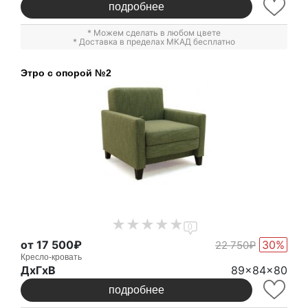
подробнее
* Можем сделать в любом цвете
* Доставка в пределах МКАД бесплатно
Этро с опорой №2
0
от 17 500₽
30%
22 750₽
Кресло-кровать
ДxГxВ
89x84x80
подробнее