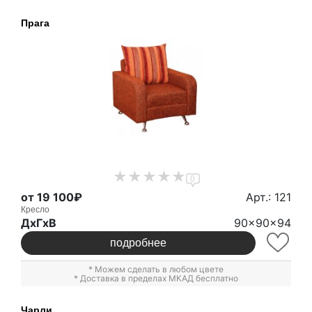
Прага
0
от 19 100₽
Арт.: 121
Кресло
ДxГxВ
90x90x94
подробнее
* Можем сделать в любом цвете
* Доставка в пределах МКАД бесплатно
Чарли