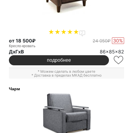
2
от 18 500₽
30%
24 050₽
Кресло-кровать
ДxГxВ
86x85x82
подробнее
* Можем сделать в любом цвете
* Доставка в пределах МКАД бесплатно
Чарм