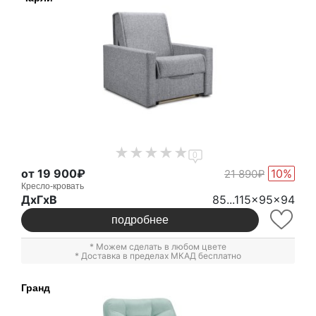
0
от 19 900₽
10%
21 890₽
Кресло-кровать
ДxГxВ
85...115x95x94
подробнее
* Можем сделать в любом цвете
* Доставка в пределах МКАД бесплатно
Гранд