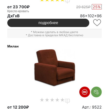
1
от 23 700₽
25%
29 625₽
Кресло-кровать
ДxГxВ
86x102x96
подробнее
* Можем сделать в любом цвете
* Доставка в пределах МКАД бесплатно
Милан
0
от 12 200₽
Арт.: 9522