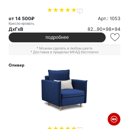
2
от 14 500₽
Арт.: 1053
Кресло-кровать
ДxГxВ
82...90x98x94
подробнее
* Можем сделать в любом цвете
* Доставка в пределах МКАД бесплатно
Оливер