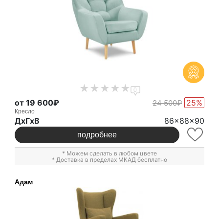
0
от 19 600₽
25%
24 500₽
Кресло
ДxГxВ
86x88x90
подробнее
* Можем сделать в любом цвете
* Доставка в пределах МКАД бесплатно
Адам