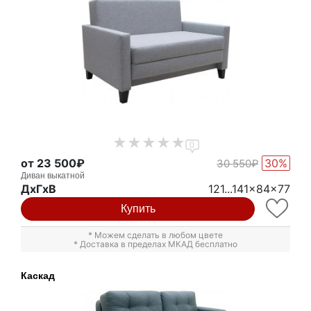
0
от 23 500₽
30%
30 550₽
Диван выкатной
ДxГxВ
121...141x84x77
Купить
* Можем сделать в любом цвете
* Доставка в пределах МКАД бесплатно
Каскад