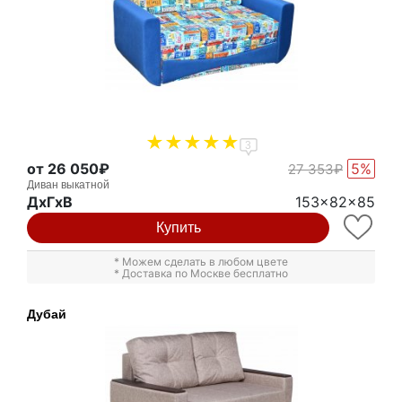
3
от 26 050₽
5%
27 353₽
Диван выкатной
ДxГxВ
153x82x85
Купить
* Можем сделать в любом цвете
* Доставка по Москве бесплатно
Дубай