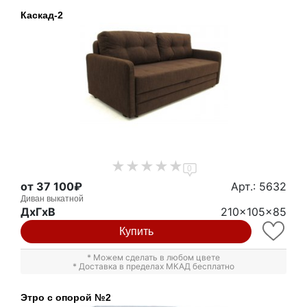
Каскад-2
0
от 37 100₽
Арт.: 5632
Диван выкатной
ДxГxВ
210x105x85
Купить
* Можем сделать в любом цвете
* Доставка в пределах МКАД бесплатно
Этро с опорой №2