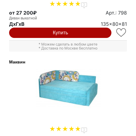
3
от 27 200₽
Арт.: 798
Диван выкатной
ДxГxВ
135x80x81
Купить
* Можем сделать в любом цвете
* Доставка по Москве бесплатно
Маквин
3