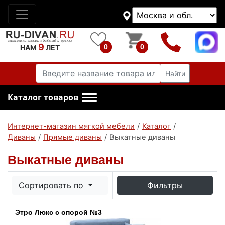
9
0
0
НАМ
ЛЕТ
Найти
Каталог товаров
Интернет-магазин мягкой мебели
/
Каталог
/
Диваны
/
Прямые диваны
/
Выкатные диваны
Выкатные диваны
Сортировать по
Фильтры
Этро Люкс с опорой №3