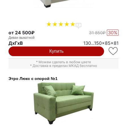
2
от 24 500₽
30%
31 850₽
Диван выкатной
ДxГxВ
130...150x85x81
Купить
* Можем сделать в любом цвете
* Доставка в пределах МКАД бесплатно
Этро Люкс с опорой №1