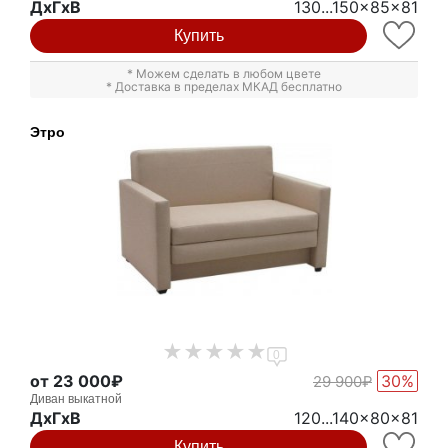
ДxГxВ
130...150x85x81
Купить
* Можем сделать в любом цвете
* Доставка в пределах МКАД бесплатно
Этро
0
от 23 000₽
30%
29 900₽
Диван выкатной
ДxГxВ
120...140x80x81
Купить