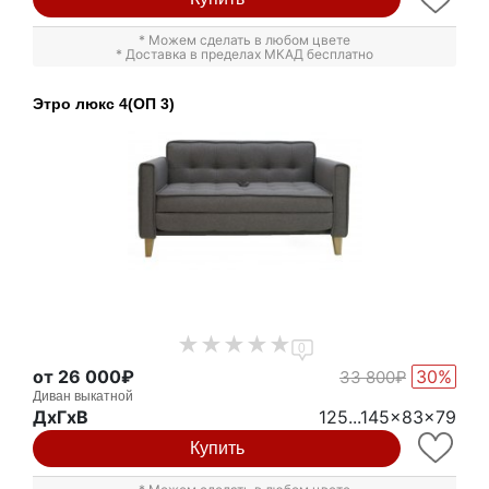
* Можем сделать в любом цвете
* Доставка в пределах МКАД бесплатно
Этро люкс 4(ОП 3)
0
от 26 000₽
30%
33 800₽
Диван выкатной
ДxГxВ
125...145x83x79
Купить