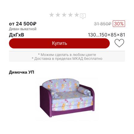
0
от 24 500₽
30%
31 850₽
Диван выкатной
ДxГxВ
130...150x85x81
Купить
* Можем сделать в любом цвете
* Доставка в пределах МКАД бесплатно
Димочка УП