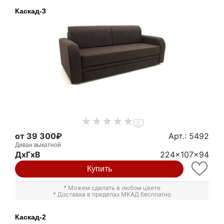
Каскад-3
0
от 39 300₽
Арт.: 5492
Диван выкатной
ДxГxВ
224x107x94
Купить
* Можем сделать в любом цвете
* Доставка в пределах МКАД бесплатно
Каскад-2