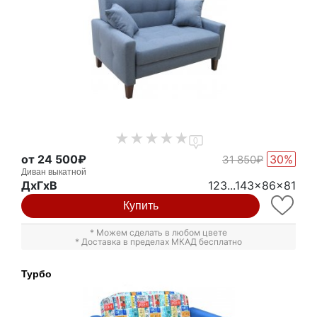
0
от 24 500₽
30%
31 850₽
Диван выкатной
ДxГxВ
123...143x86x81
Купить
* Можем сделать в любом цвете
* Доставка в пределах МКАД бесплатно
Турбо