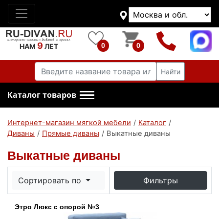
9
0
0
НАМ
ЛЕТ
Найти
Каталог товаров
Интернет-магазин мягкой мебели
/
Каталог
/
Диваны
/
Прямые диваны
/
Выкатные диваны
Выкатные диваны
Сортировать по
Фильтры
Этро Люкс с опорой №3