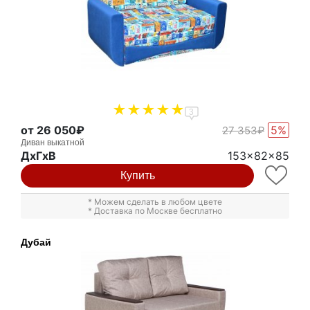
3
от 26 050₽
5%
27 353₽
Диван выкатной
ДxГxВ
153x82x85
Купить
* Можем сделать в любом цвете
* Доставка по Москве бесплатно
Дубай