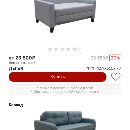
0
от 23 500₽
30%
30 550₽
Диван выкатной
ДxГxВ
121...141x84x77
Купить
* Можем сделать в любом цвете
* Доставка в пределах МКАД бесплатно
Каскад