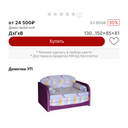
0
от 24 500₽
30%
31 850₽
Диван выкатной
ДxГxВ
130...150x85x81
Купить
* Можем сделать в любом цвете
* Доставка в пределах МКАД бесплатно
Димочка УП