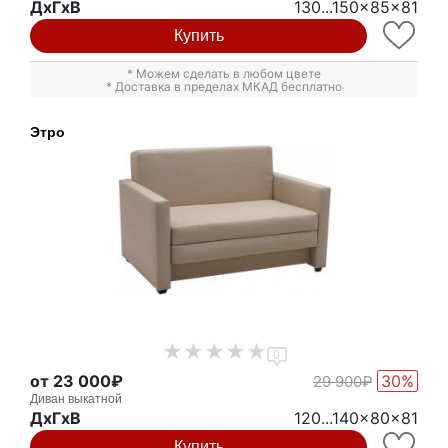
ДxГxВ
130...150x85x81
Купить
* Можем сделать в любом цвете
* Доставка в пределах МКАД бесплатно
Этро
0
от 23 000₽
30%
29 900₽
Диван выкатной
ДxГxВ
120...140x80x81
Купить