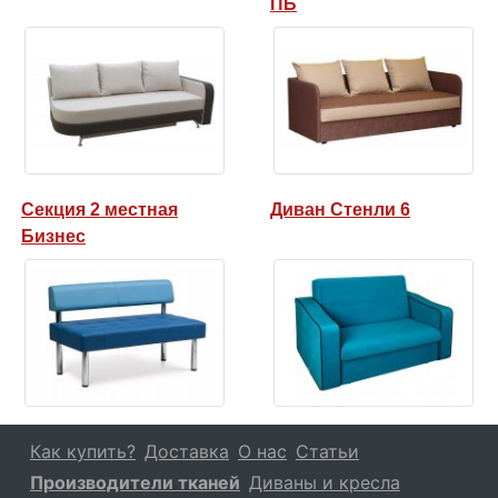
ПБ
Секция 2 местная
Диван Стенли 6
Бизнес
Как купить?
Доставка
О нас
Статьи
Производители тканей
Диваны и кресла