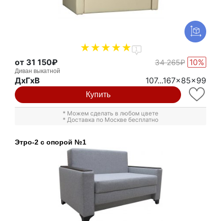
1
от 31 150₽
10%
34 265₽
Диван выкатной
ДxГxВ
107...167x85x99
Купить
* Можем сделать в любом цвете
* Доставка по Москве бесплатно
Этро-2 с опорой №1