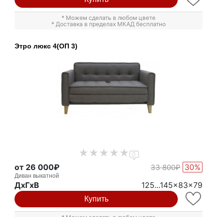
* Можем сделать в любом цвете
* Доставка в пределах МКАД бесплатно
Этро люкс 4(ОП 3)
0
от 26 000₽
30%
33 800₽
Диван выкатной
ДxГxВ
125...145x83x79
Купить