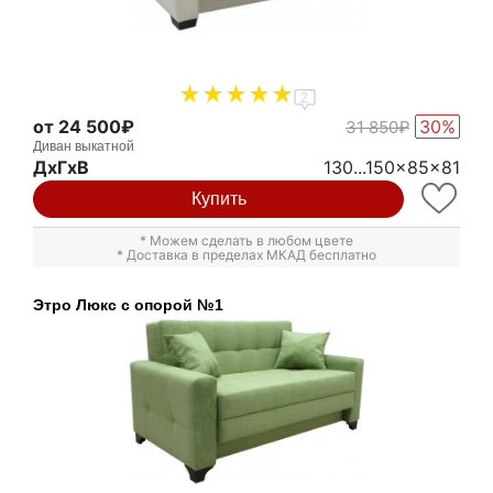
2
от 24 500₽
30%
31 850₽
Диван выкатной
ДxГxВ
130...150x85x81
Купить
* Можем сделать в любом цвете
* Доставка в пределах МКАД бесплатно
Этро Люкс с опорой №1