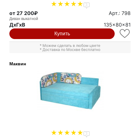
3
от 27 200₽
Арт.: 798
Диван выкатной
ДxГxВ
135x80x81
Купить
* Можем сделать в любом цвете
* Доставка по Москве бесплатно
Маквин
3