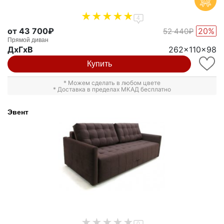
4
от 43 700₽
20%
52 440₽
Прямой диван
ДxГxВ
262x110x98
Купить
* Можем сделать в любом цвете
* Доставка в пределах МКАД бесплатно
Эвент
0