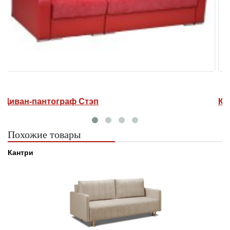
Диван Стэп 2 Люкс
Д
Похожие товары
Кантри