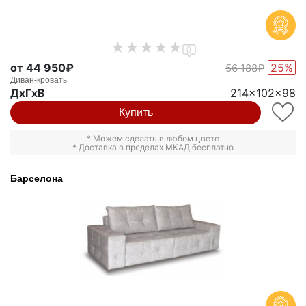
0
от 44 950₽
25%
56 188₽
Диван-кровать
ДxГxВ
214x102x98
Купить
* Можем сделать в любом цвете
* Доставка в пределах МКАД бесплатно
Барселона