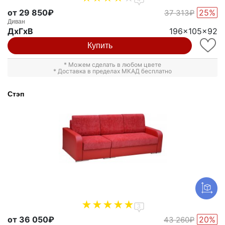
от 29 850₽
25%
37 313₽
Диван
ДxГxВ
196x105x92
Купить
* Можем сделать в любом цвете
* Доставка в пределах МКАД бесплатно
Стэп
3
от 36 050₽
20%
43 260₽