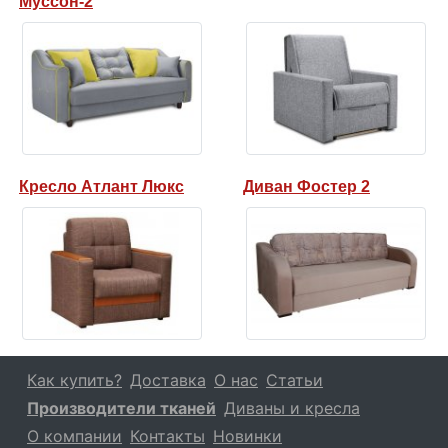
Муссон-2
Кресло Атлант Люкс
Диван Фостер 2
Как купить?
Доставка
О нас
Статьи
Производители тканей
Диваны и кресла
О компании
Контакты
Новинки