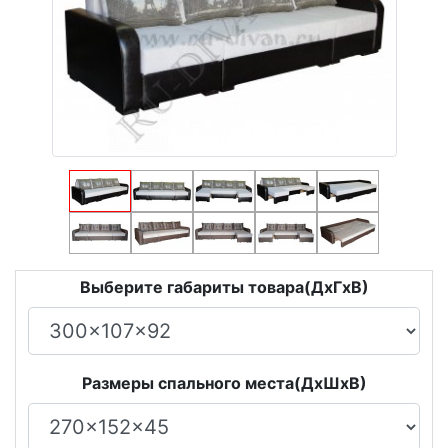
Выберите габариты товара(ДxГxВ)
Размеры спального места(ДxШxВ)