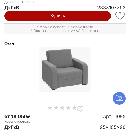
Диван-пантограф
ДxГxВ
233x107x92
Купить
* Можем сделать в любом цвете
* Доставка в пределах МКАД бесплатно
Стэп
0
от 18 050₽
Арт.: 1085
Кресло-кровать
ДxГxВ
95x105x90