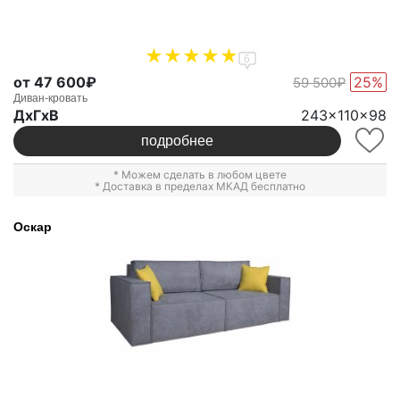
6
от 47 600₽
25%
59 500₽
Диван-кровать
ДxГxВ
243x110x98
подробнее
* Можем сделать в любом цвете
* Доставка в пределах МКАД бесплатно
Оскар