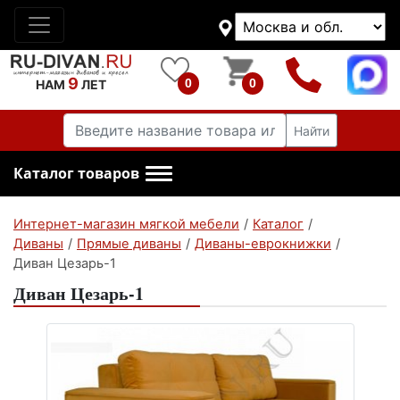
9
0
0
НАМ
ЛЕТ
Найти
Каталог товаров
Интернет-магазин мягкой мебели
/
Каталог
/
Диваны
/
Прямые диваны
/
Диваны-еврокнижки
/
Диван Цезарь-1
Диван Цезарь-1