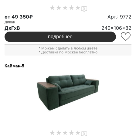
0
от 49 350₽
Арт.: 9772
Диван
ДxГxВ
240x106x82
подробнее
* Можем сделать в любом цвете
* Доставка по Москве бесплатно
Кайман-5
0