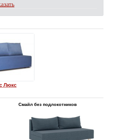
азать
с Люкс
Смайл без подлокотников