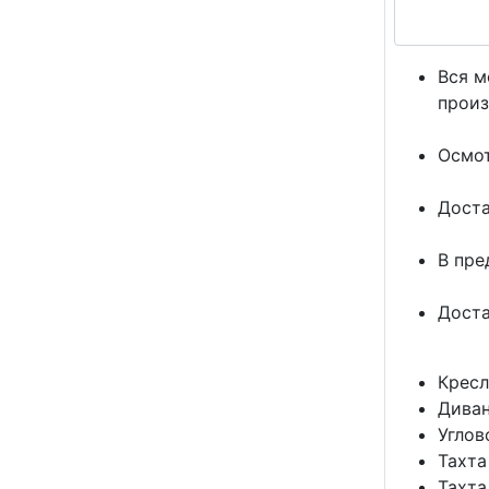
Вся м
произ
Осмот
Доста
В пре
Доста
Кресл
Диван
Углов
Тахта
Тахта