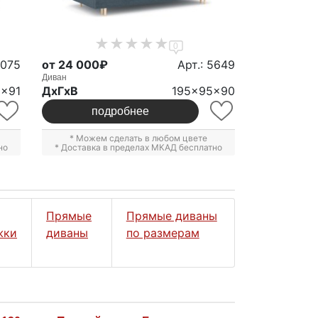
0
2075
от 24 000₽
Арт.: 5649
Диван
8x91
ДxГxВ
195x95x90
подробнее
* Можем сделать в любом цвете
но
* Доставка в пределах МКАД бесплатно
Прямые
Прямые диваны
жки
диваны
по размерам