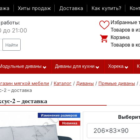
дажа
Хиты продаж
Доставка
Как купить?
Кон
 работы:
Избранные 
0 до 21:00
Товаров в и
Корзина
Найти
Товаров в к
Модульные диваны
Диваны для кухни
Хорека
К
газин мягкой мебели
/
Каталог
/
Диваны
/
Прямые диваны
/
-2 – доставка
сус-2 – доставка
Изменение размеров
Выберит
Новинка