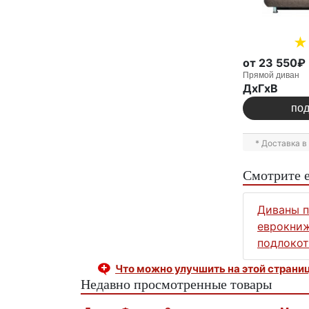
от 23 550₽
Прямой диван
ДxГxВ
по
* Доставка 
Смотрите 
Диваны 
еврокниж
подлоко
Что можно улучшить на этой страни
Недавно просмотренные товары