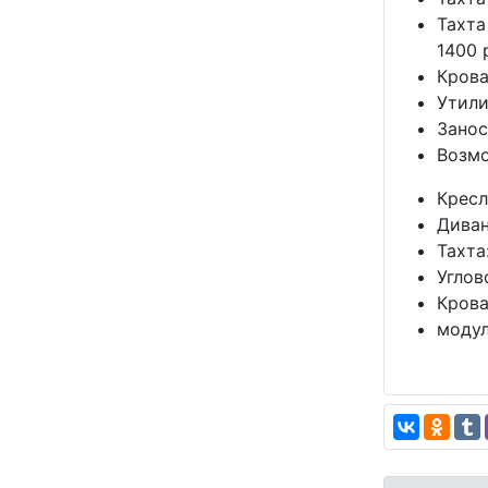
Тахта
1400 
Крова
Утили
Занос
Возмо
Кресл
Диван
Тахта
Углов
Крова
модул