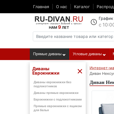
Главная
О нас
Каталог
Распро
График
с 10:0
9
НАМ
ЛЕТ
Прямые диваны
Угловые диваны
Интернет-ма
Диваны
Еврокнижки
Диван Нексус
Диван Нек
Диваны еврокнижки без
подлокотников
Диваны прямые еврокнижки
Еврокнижки с подлокотниками
Прямые еврокнижки с ящиком
для белья