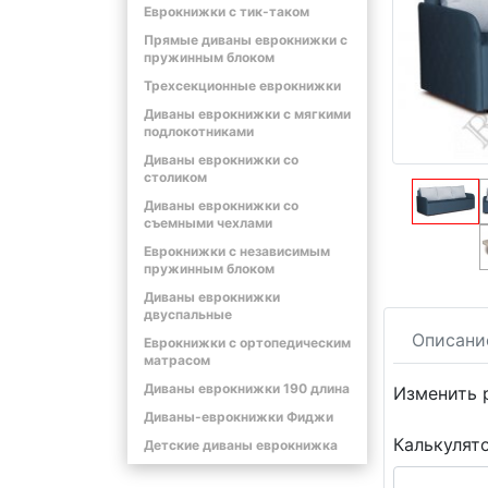
Еврокнижки с тик-таком
Прямые диваны еврокнижки с
пружинным блоком
Трехсекционные еврокнижки
Диваны еврокнижки с мягкими
подлокотниками
Диваны еврокнижки со
столиком
Диваны еврокнижки со
съемными чехлами
Еврокнижки с независимым
пружинным блоком
Диваны еврокнижки
двуспальные
Описани
Еврокнижки с ортопедическим
матрасом
Диваны еврокнижки 190 длина
Изменить 
Диваны-еврокнижки Фиджи
Калькулят
Детские диваны еврокнижка