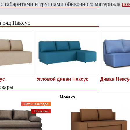
 с габаритами и группами обивочного материала
пок
 ряд Нексус
ус
Угловой диван Нексус
Диван Нексу
овары
Монако
Есть на складе
Новинка