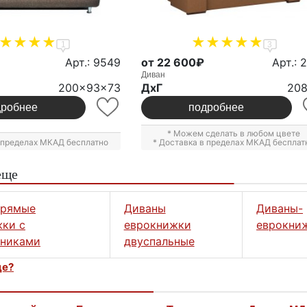
1
3
Арт.: 9549
от 22 600₽
Арт.: 
Диван
200x93x73
ДxГ
20
дробнее
подробнее
* Можем сделать в любом цвете
в пределах МКАД бесплатно
* Доставка в пределах МКАД бесплат
еще
прямые
Диваны
Диваны-
ки с
еврокнижки
еврокни
тниками
двуспальные
це?