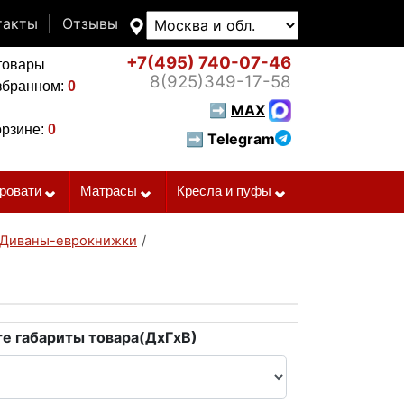
такты
Отзывы
+7(495)
740-07-46
товары
8(925)
349-17-58
збранном:
0
➡
MAX
орзине:
0
➡ Telegram
ровати
Матрасы
Кресла и пуфы
Диваны-еврокнижки
/
е габариты товара(ДxГxВ)