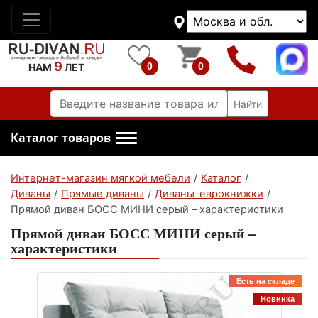
9
0
0
НАМ
ЛЕТ
Найти
Каталог товаров
Интернет-магазин мягкой мебели
/
Каталог
/
Диваны
/
Прямые диваны
/
Диваны-еврокнижки
/
Прямой диван БОСС МИНИ серый – характеристики
Прямой диван БОСС МИНИ серый –
характеристики
Есть на складе
Новинка