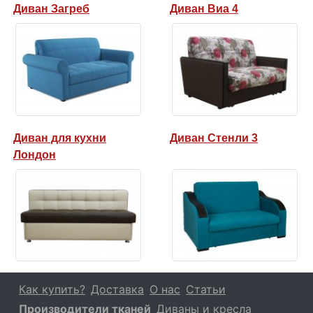
Диван Загреб
Диван Виа 4
Диван для кухни
Диван Стенли 3
Лондон
Как купить?
Доставка
О нас
Статьи
Производители тканей
Диваны и кресла