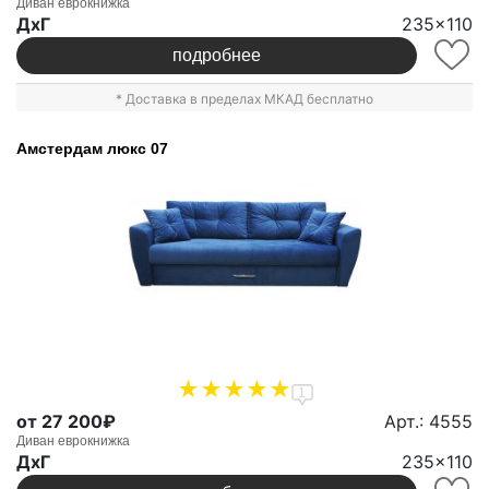
Диван еврокнижка
ДxГ
235x110
подробнее
* Доставка в пределах МКАД бесплатно
Амстердам люкс 07
1
от 27 200₽
Арт.: 4555
Диван еврокнижка
ДxГ
235x110