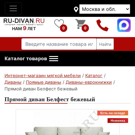
9
0
0
НАМ
ЛЕТ
Найти
Каталог товаров
Интернет-магазин мягкой мебели
/
Каталог
/
Диваны
/
Прямые диваны
/
Диваны-еврокнижки
/
Прямой диван Белфест бежевый
Прямой диван Белфест бежевый
Есть на складе
Новинка