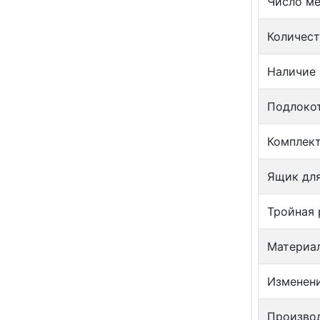
Число м
Количест
Наличие
Подлоко
Комплек
Ящик для
Тройная 
Материа
Изменен
Произво