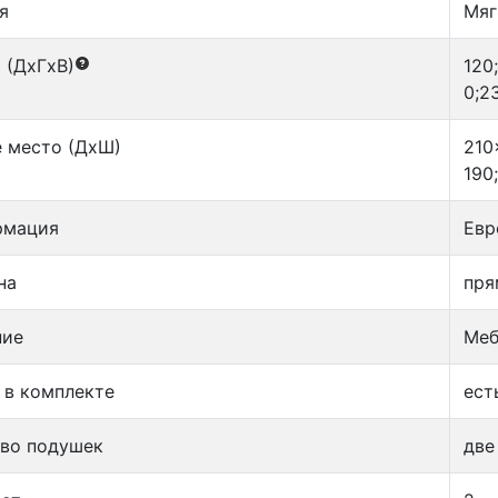
я
Мяг
 (ДxГxВ)
120
0;2
 место (ДxШ)
210
190
рмация
Евр
на
пря
ние
Меб
 в комплекте
ест
тво подушек
две