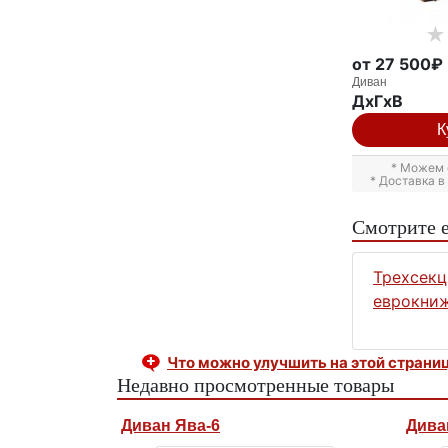
от 27 500₽
Диван
ДxГxВ
К
* Можем 
* Доставка 
Смотрите 
Трехсек
еврокни
Что можно улучшить на этой страни
Недавно просмотренные товары
Диван Ява-6
Дива