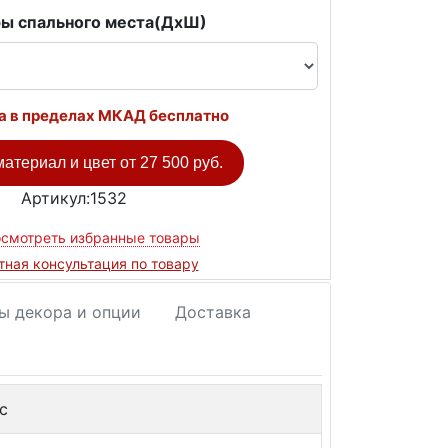
ы спального места(ДxШ)
а в пределах МКАД бесплатно
атериал и цвет от
27 500 руб.
Артикул:1532
смотреть избранные товары
тная консультация по товару
ы декора и опции
Доставка
с