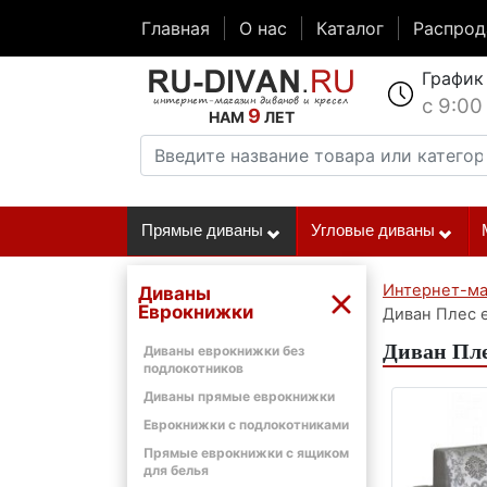
Главная
О нас
Каталог
Распро
График
с 9:00
9
НАМ
ЛЕТ
Прямые диваны
Угловые диваны
Интернет-ма
Диваны
Еврокнижки
Диван Плес 
Диван Пле
Диваны еврокнижки без
подлокотников
Диваны прямые еврокнижки
Еврокнижки с подлокотниками
Прямые еврокнижки с ящиком
для белья