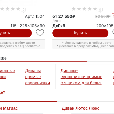
0
0
Арт.: 1524
от 27 550₽
32 509₽
Диван
115...225x105x90
ДxГxВ
200x105
упить
Купить
сделать в любом цвете
* Можем сделать в любом цвете
в пределах МКАД бесплатно
* Доставка в пределах МКАД бесплат
еще
ционные
Диваны
Диваны-
жки
прямые
еврокнижки прямые
еврокнижки
с ящиком для белья
це?
н Матиас
Диван Лотос Люкс