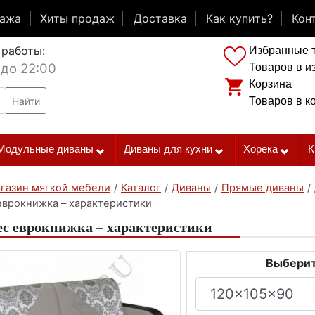
дажа
Хиты продаж
Доставка
Как купить?
Кон
 работы:
Избранные 
 до 22:00
Товаров в и
Корзина
Найти
Товаров в к
Модульные диваны
Диваны для кухни
Хорека
К
газин мягкой мебели
/
Каталог
/
Диваны
/
Прямые диваны
/
еврокнижка – характеристики
с еврокнижка – характеристики
Выберит