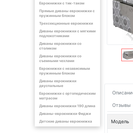
Еврокнижки с тик-таком
Прямые диваны еврокнижки с
пружинным блоком
Трехсекционные еврокнижки
Диваны еврокнижки с мягкими
подлокотниками
Диваны еврокнижки со
столиком
Диваны еврокнижки со
съемными чехлами
Еврокнижки с независимым
пружинным блоком
Диваны еврокнижки
двуспальные
Описани
Еврокнижки с ортопедическим
матрасом
Отзывы
Диваны еврокнижки 190 длина
Диваны-еврокнижки Фиджи
Модель
Детские диваны еврокнижка