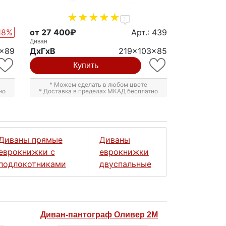
1
18%
от 27 400₽
Арт.: 439
Диван
x89
ДxГxВ
219x103x85
Купить
* Можем сделать в любом цвете
но
* Доставка в пределах МКАД бесплатно
Диваны прямые
Диваны
еврокнижки с
еврокнижки
подлокотниками
двуспальные
Диван-пантограф Оливер 2М