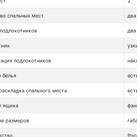
ест
2
во спальных мест
два
 подлокотников
два
тник
узк
тация подлокотников
нак
 белья
ест
раскладка спального места
ест
л ящика
фан
ие размеров
габ
дство
Рос