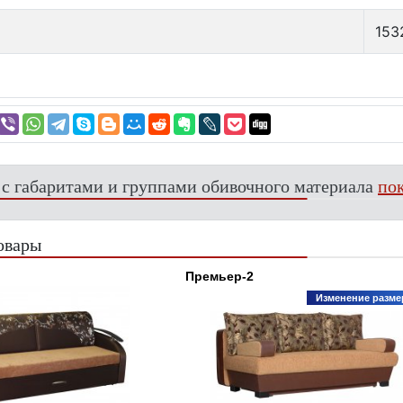
153
 с габаритами и группами обивочного материала
пок
овары
Премьер-2
Изменение разме