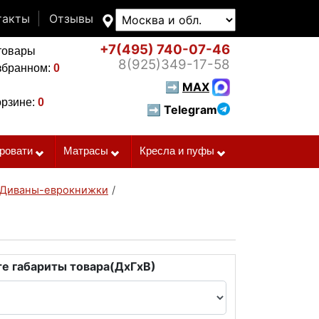
такты
Отзывы
+7(495)
740-07-46
товары
8(925)
349-17-58
збранном:
0
➡
MAX
орзине:
0
➡ Telegram
ровати
Матрасы
Кресла и пуфы
Диваны-еврокнижки
/
е габариты товара(ДxГxВ)