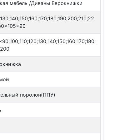
кая мебель /Диваны Еврокнижки
;130;140;150;160;170;180;190;200;210;22
30x105x90
x90;100;110;120;130;140;150;160;170;180;
;200
окнижка
мой
ельный поролон(ППУ)
ь