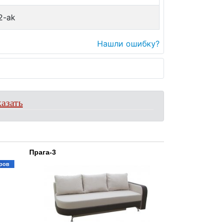
2-ak
Нашли ошибку?
азать
Прага-3
ров