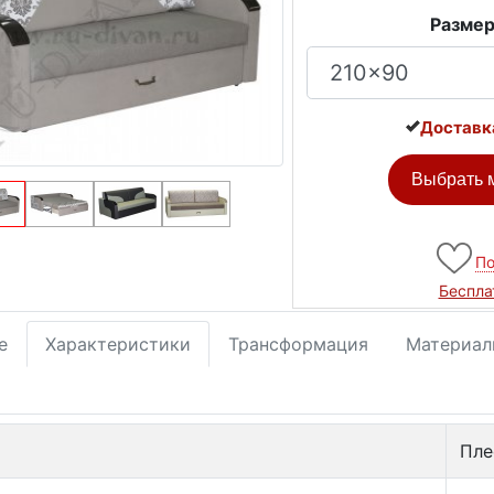
Размер
Доставк
Выбрать м
По
Беспла
е
Характеристики
Трансформация
Материал
Пле