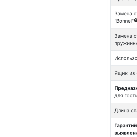
Замена с
"Bonnel"
Замена с
пружинны
Использо
Ящик из
Предназн
для гост
Длина сп
Гарантий
выявлен