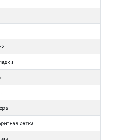
ий
ладки
ь
ь
ера
аритная сетка
сия