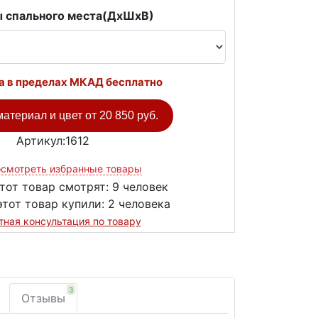
 спального места(ДxШxВ)
а в пределах МКАД бесплатно
атериал и цвет от
20 850 руб.
Артикул:1612
смотреть избранные товары
тот товар смотрят:
9 человек
этот товар купили:
2 человека
тная консультация по товару
3
Отзывы