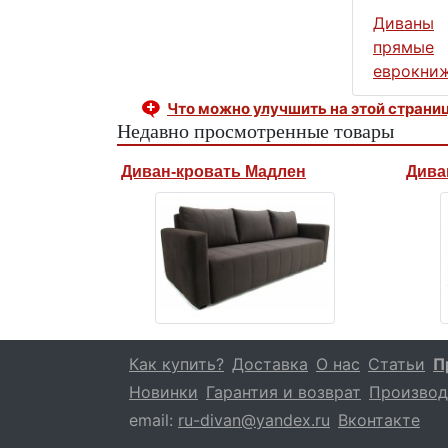
Диваны
прямые
еврокни
Что можно улучшить на этой страни
Недавно просмотренные товары
Диван-кровать Мадлен
Дива
Как купить?
Доставка
О нас
Статьи
П
Новинки
Гарантия и возврат
Производ
email:
ru-divan@yandex.ru
Вконтакте