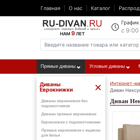
Главная
О нас
Каталог
Распро
График
с 9:00
9
НАМ
ЛЕТ
Прямые диваны
Угловые диваны
Интернет-ма
Диваны
Еврокнижки
Диван Нексу
Диван Нек
Диваны еврокнижки без
подлокотников
Диваны прямые еврокнижки
Еврокнижки с подлокотниками
Прямые еврокнижки с ящиком
для белья