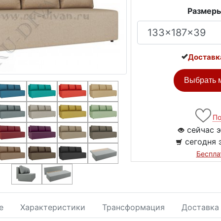
Размеры
Доставк
Выбрать м
По
сейчас э
сегодня 
Беспла
е
Характеристики
Трансформация
Доставка