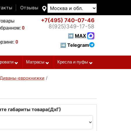
такты
Отзывы
+7(495)
740-07-46
товары
8(925)
349-17-58
збранном:
0
➡
MAX
орзине:
0
➡ Telegram
ровати
Матрасы
Кресла и пуфы
Диваны-еврокнижки
/
те габариты товара(ДxГ)