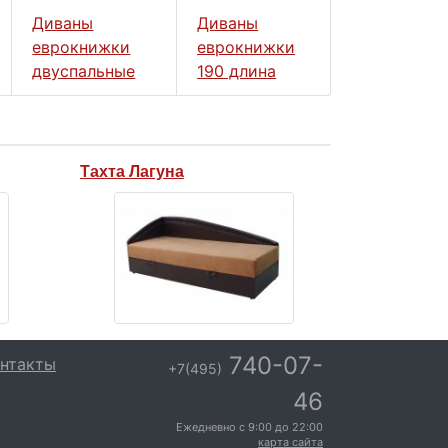
Диваны
Диваны
еврокнижки
еврокнижки
двуспальные
190 длина
Тахта Лагуна
740-07-
нтакты
+7(495)
46
Ежедневно с
9:00
до
22:00
карта сайта