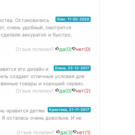
Олег
,
11-02-2020
ества. Остановились
ет, очень удобный, смотрится
 сделали аккуратно и быстро,
Отзыв полезен?
да(
0
)
нет(
0
)
Елена
,
23-12-2017
авится его дизайн и
ель создает отличные условия для
твенные товары и хороший сервис.
Отзыв полезен?
да(
0
)
нет(
2
)
Кристина
,
21-11-2017
нь нравится детям
 Я осталась очень довольна. И не
Отзыв полезен?
да(
3
)
нет(
1
)