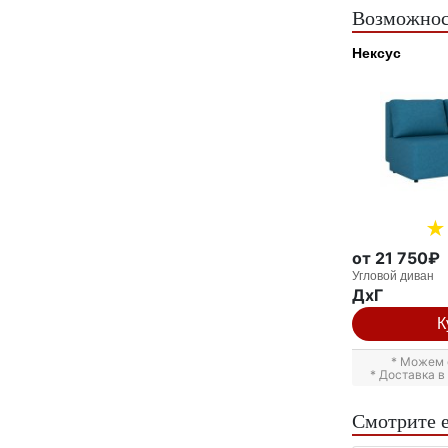
Возможнос
Нексус
от 21 750₽
Угловой диван
ДxГ
К
* Можем 
* Доставка 
Смотрите 