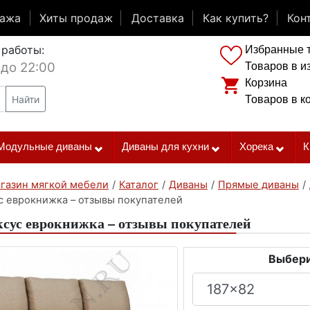
дажа
Хиты продаж
Доставка
Как купить?
Кон
 работы:
Избранные 
 до 22:00
Товаров в и
Корзина
Найти
Товаров в к
Модульные диваны
Диваны для кухни
Хорека
К
газин мягкой мебели
/
Каталог
/
Диваны
/
Прямые диваны
/
с еврокнижка – отзывы покупателей
сус еврокнижка – отзывы покупателей
Выбери