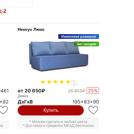
с-2
Нексус Люкс
Изменение размеров
Хит продаж
3
0461
от 20 650₽
25%
25 813₽
Диван
x82
ДxГxВ
195x83x90
Купить
* Можем сделать в любом цвете
но
* Доставка в пределах МКАД бесплатно