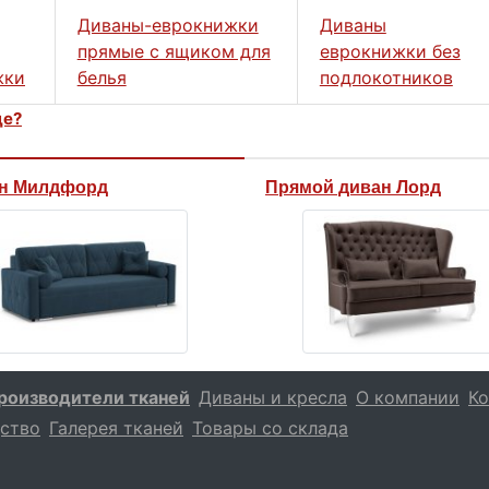
Диваны-еврокнижки
Диваны
прямые с ящиком для
еврокнижки без
жки
белья
подлокотников
це?
н Милдфорд
Прямой диван Лорд
роизводители тканей
Диваны и кресла
О компании
Ко
ство
Галерея тканей
Товары со склада