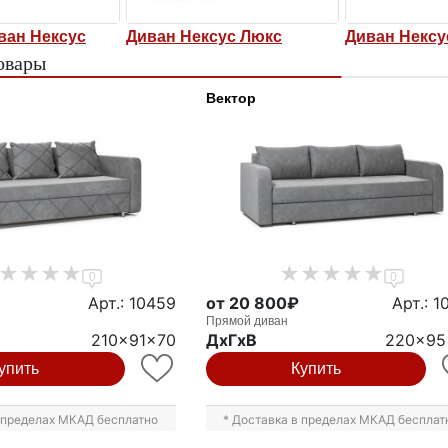
ван Нексус
Диван Нексус Люкс
Диван Нексу
овары
Вектор
0
0
Арт.: 10459
от 20 800₽
Арт.: 1
Прямой диван
210x91x70
ДxГxВ
220x95
упить
Купить
в пределах МКАД бесплатно
* Доставка в пределах МКАД бесплат