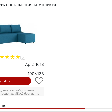
ть составления комплекта
2
Арт.: 1613
190x133
упить
сделать в любом цвете
в пределах МКАД бесплатно
еще