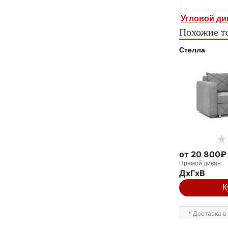
Угловой ди
Похожие т
Стелла
от 20 800₽
Прямой диван
ДxГxВ
К
* Доставка 