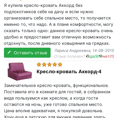
Я купила кресло-кровать Аккорд без
подлокотников себе на дачу и если нужно
организовать себе спальное место, то получается
именно то, что надо. А в плане комфортности, могу
сказать только одно: данное кресло-кровать очень
удобно и предоставит вам отличную возможность
отдохнуть, после дневного ковыряния на грядках.
Лариса Андреевна
, 14-08-2015
Оставить отзыв
Отзыв полезен?
да(
9
)
нет(
1
)
Кресло-кровать Аккорд-4
Замечательное кресло-кровать, функциональное.
Поставила его в комнате для гостей, в собранном
виде пользуемся как креслом, а когда гости
остаются на ночь, уже готово спальное место.
Цена вполне адекватная, я покупкой довольна.
Хочу еще в детскую для внучки диванчик здесь