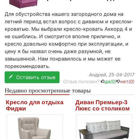
Для обустройства нашего загородного дома на
летний период встал вопрос с диваном и креслом-
кроватью. Мы выбрали кресло-кровать Аккорд 4 и
не ошиблись. И смотрится вполне прилично, и
кресло довольно комфортно при эксплуатации, и
цену я бы назвал очень даже разумной, не
завышенной. Нам понравилось и мы может ее
порекомендовать.
Андрей
, 25-04-2017
Оставить отзыв
Отзыв полезен?
да(
0
)
нет(
0
)
Недавно просмотренные товары
Кресло для отдыха
Диван Премьер-3
Фиджи
Люкс со столиком