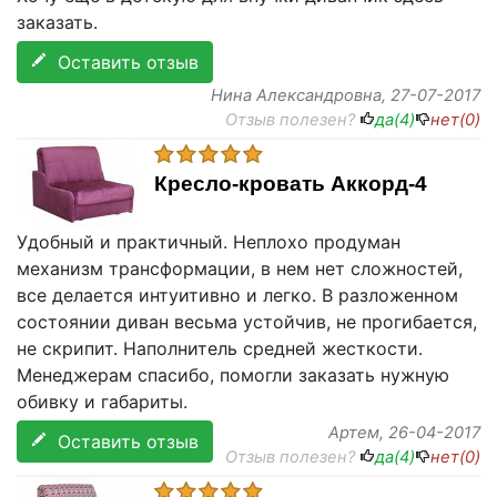
заказать.
Оставить отзыв
Нина Александровна
, 27-07-2017
Отзыв полезен?
да(
4
)
нет(
0
)
Кресло-кровать Аккорд-4
Удобный и практичный. Неплохо продуман
механизм трансформации, в нем нет сложностей,
все делается интуитивно и легко. В разложенном
состоянии диван весьма устойчив, не прогибается,
не скрипит. Наполнитель средней жесткости.
Менеджерам спасибо, помогли заказать нужную
обивку и габариты.
Артем
, 26-04-2017
Оставить отзыв
Отзыв полезен?
да(
4
)
нет(
0
)