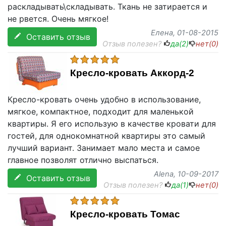
раскладывать\складывать. Ткань не затирается и
не рвется. Очень мягкое!
Елена
, 01-08-2015
Оставить отзыв
Отзыв полезен?
да(
2
)
нет(
0
)
Кресло-кровать Аккорд-2
Кресло-кровать очень удобно в использование,
мягкое, компактное, подходит для маленькой
квартиры. Я его использую в качестве кровати для
гостей, для однокомнатной квартиры это самый
лучший вариант. Занимает мало места и самое
главное позволят отлично выспаться.
Alena
, 10-09-2017
Оставить отзыв
Отзыв полезен?
да(
1
)
нет(
0
)
Кресло-кровать Томас