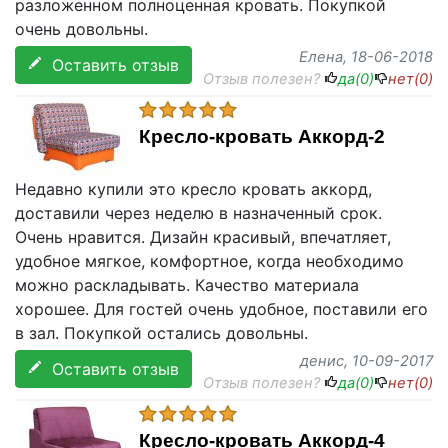
разложенном полноценная кровать. Покупкой
очень довольны.
Елена
, 18-06-2018
Оставить отзыв
Отзыв полезен?
да(
0
)
нет(
0
)
Кресло-кровать Аккорд-2
Недавно купили это кресло кровать аккорд,
доставили через неделю в назначенный срок.
Очень нравится. Дизайн красивый, впечатляет,
удобное мягкое, комфортное, когда необходимо
можно раскладывать. Качество материала
хорошее. Для гостей очень удобное, поставили его
в зал. Покупкой остались довольны.
денис
, 10-09-2017
Оставить отзыв
Отзыв полезен?
да(
0
)
нет(
0
)
Кресло-кровать Аккорд-4