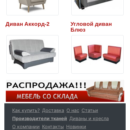
Диван Аккорд-2
Угловой диван
Блюз
Как купить?
Доставка
О нас
Статьи
Производители тканей
Диваны и кресла
О компании
Контакты
Новинки