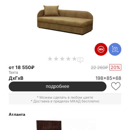
0
от 18 550₽
20%
22 260₽
Тахта
ДxГxВ
198x85x68
подробнее
* Можем сделать в любом цвете
* Доставка в пределах МКАД бесплатно
Атланта