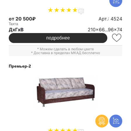
10
от 20 500₽
Арт.: 4524
Тахта
ДxГxВ
210x66...96x74
подробнее
* Можем сделать в любом цвете
* Доставка в пределах МКАД бесплатно
Премьер-2