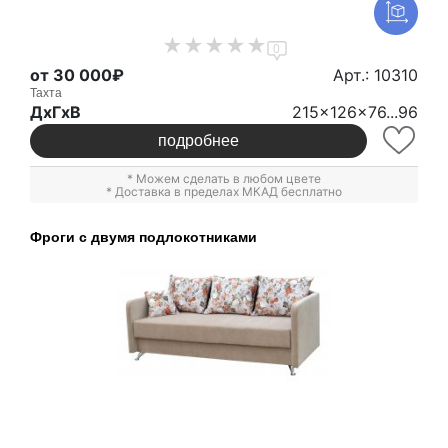
0
от 30 000₽
Арт.: 10310
Тахта
ДxГxВ
215x126x76...96
подробнее
* Можем сделать в любом цвете
* Доставка в пределах МКАД бесплатно
Фроги с двумя подлокотниками