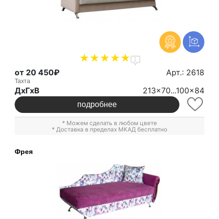
1
от 20 450₽
Арт.: 2618
Тахта
ДxГxВ
213x70...100x84
подробнее
* Можем сделать в любом цвете
* Доставка в пределах МКАД бесплатно
Фрея