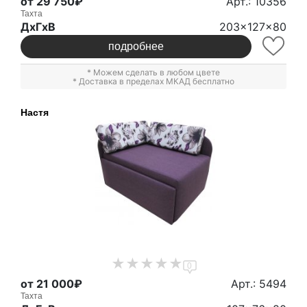
от 29 750₽
Арт.: 10356
Тахта
ДxГxВ
203x127x80
подробнее
* Можем сделать в любом цвете
* Доставка в пределах МКАД бесплатно
Настя
0
от 21 000₽
Арт.: 5494
Тахта