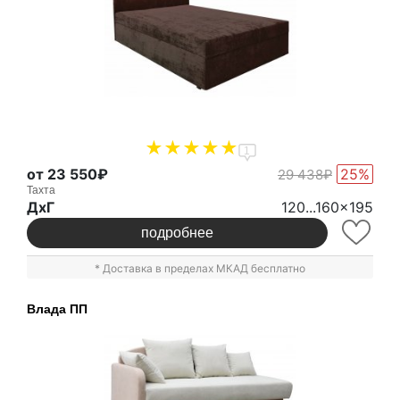
1
от 23 550₽
25%
29 438₽
Тахта
ДxГ
120...160x195
подробнее
* Доставка в пределах МКАД бесплатно
Влада ПП