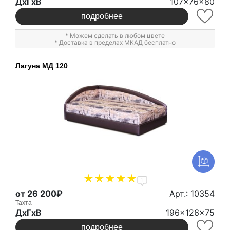
ДxГxВ
107x76x80
подробнее
* Можем сделать в любом цвете
* Доставка в пределах МКАД бесплатно
Лагуна МД 120
1
от 26 200₽
Арт.: 10354
Тахта
ДxГxВ
196x126x75
подробнее