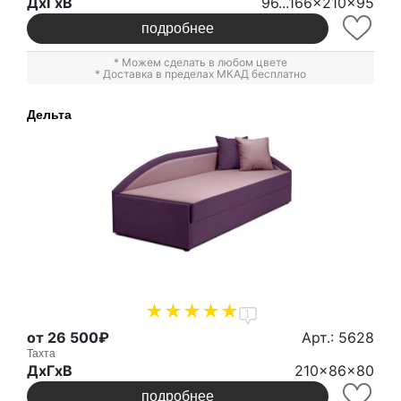
ДxГxВ
96...166x210x95
подробнее
* Можем сделать в любом цвете
* Доставка в пределах МКАД бесплатно
Дельта
1
от 26 500₽
Арт.: 5628
Тахта
ДxГxВ
210x86x80
подробнее