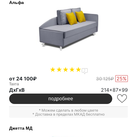
Альфа
2
от 24 100₽
25%
30 125₽
Тахта
ДxГxВ
214x87x99
подробнее
* Можем сделать в любом цвете
* Доставка в пределах МКАД бесплатно
Джетта МД