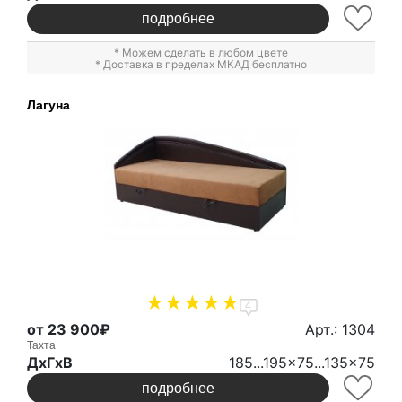
подробнее
* Можем сделать в любом цвете
* Доставка в пределах МКАД бесплатно
Лагуна
4
от 23 900₽
Арт.: 1304
Тахта
ДxГxВ
185...195x75...135x75
подробнее