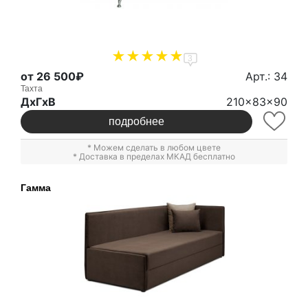
3
от 26 500₽
Арт.: 34
Тахта
ДxГxВ
210x83x90
подробнее
* Можем сделать в любом цвете
* Доставка в пределах МКАД бесплатно
Гамма