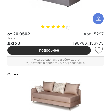
14
от 20 950₽
Арт.: 5297
Тахта
ДxГxВ
196x86...136x75
подробнее
* Можем сделать в любом цвете
* Доставка в пределах МКАД бесплатно
Фроги