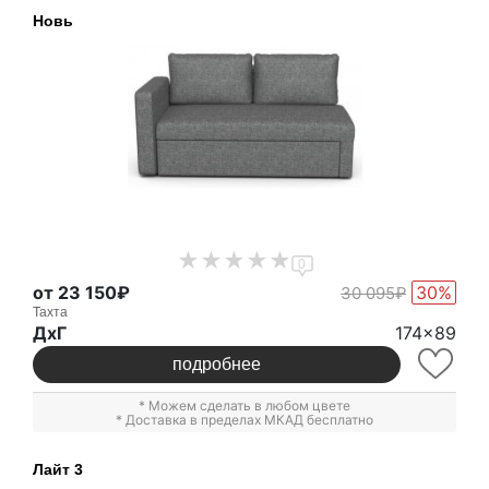
Новь
0
от 23 150₽
30%
30 095₽
Тахта
ДxГ
174x89
подробнее
* Можем сделать в любом цвете
* Доставка в пределах МКАД бесплатно
Лайт 3