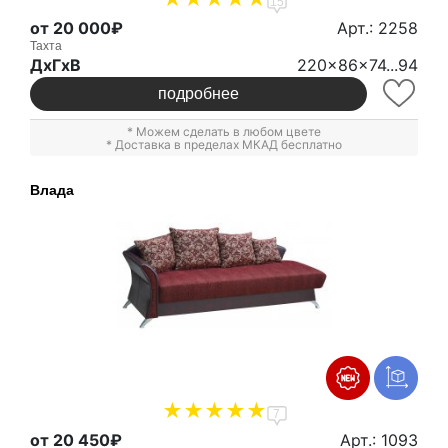
15
от 20 000₽
Арт.: 2258
Тахта
ДxГxВ
220x86x74...94
подробнее
* Можем сделать в любом цвете
* Доставка в пределах МКАД бесплатно
Влада
7
от 20 450₽
Арт.: 1093