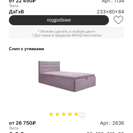
от 22 450₽
Арт.: 1134
Тахта
ДxГxВ
233x80x84
подробнее
* Можем сделать в любом цвете
* Доставка в пределах МКАД бесплатно
Слип с утяжками
3
от 26 750₽
Арт.: 2636
Тахта