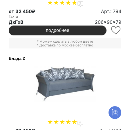
3
от 32 450₽
Арт.: 794
Тахта
ДxГxВ
206x90x79
подробнее
* Можем сделать в любом цвете
* Доставка по Москве бесплатно
Влада 2
5