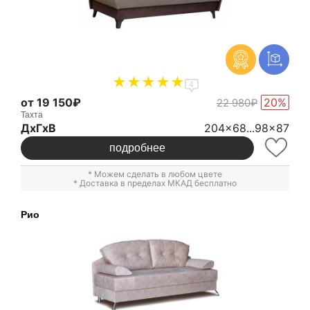
4
от 19 150₽
20%
22 980₽
Тахта
ДxГxВ
204x68...98x87
подробнее
* Можем сделать в любом цвете
* Доставка в пределах МКАД бесплатно
Рио