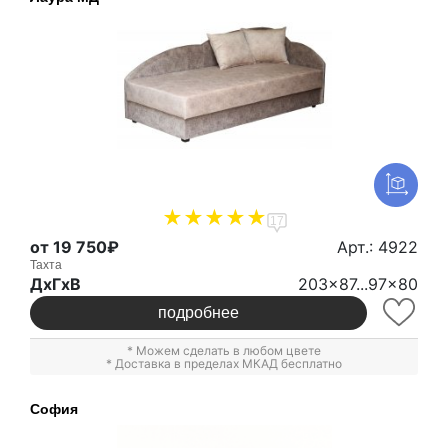
17
от 19 750₽
Арт.: 4922
Тахта
ДxГxВ
203x87...97x80
подробнее
* Можем сделать в любом цвете
* Доставка в пределах МКАД бесплатно
София