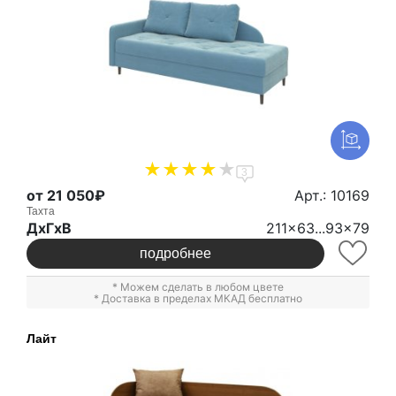
3
от 21 050₽
Арт.: 10169
Тахта
ДxГxВ
211x63...93x79
подробнее
* Можем сделать в любом цвете
* Доставка в пределах МКАД бесплатно
Лайт