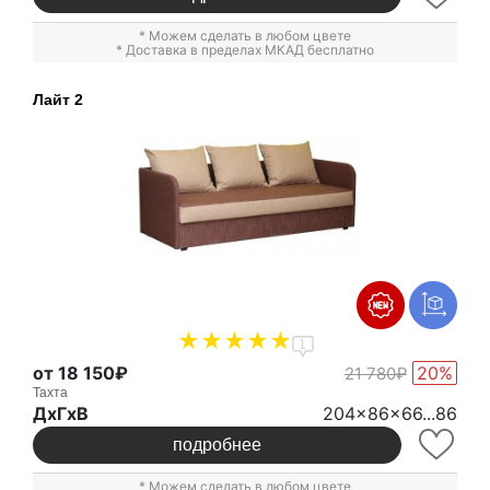
* Можем сделать в любом цвете
* Доставка в пределах МКАД бесплатно
Лайт 2
1
от 18 150₽
20%
21 780₽
Тахта
ДxГxВ
204x86x66...86
подробнее
* Можем сделать в любом цвете