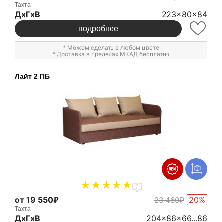
Тахта
ДxГxВ
223x80x84
подробнее
* Можем сделать в любом цвете
* Доставка в пределах МКАД бесплатно
Лайт 2 ПБ
7
от 19 550₽
20%
23 460₽
Тахта
ДxГxВ
204x86x66...86