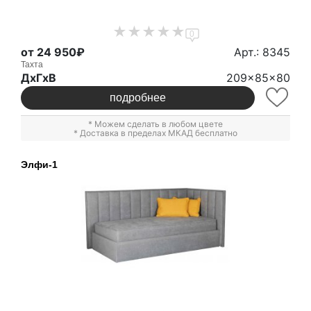
0
от 24 950₽
Арт.: 8345
Тахта
ДxГxВ
209x85x80
подробнее
* Можем сделать в любом цвете
* Доставка в пределах МКАД бесплатно
Элфи-1