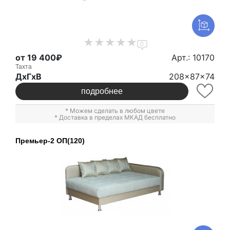
0
от 19 400₽
Арт.: 10170
Тахта
ДxГxВ
208x87x74
подробнее
* Можем сделать в любом цвете
* Доставка в пределах МКАД бесплатно
Премьер-2 ОП(120)