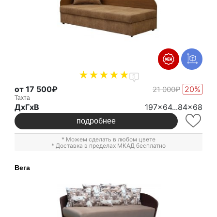
5
от 17 500₽
20%
21 000₽
Тахта
ДxГxВ
197x64...84x68
подробнее
* Можем сделать в любом цвете
* Доставка в пределах МКАД бесплатно
Вега