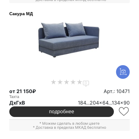
Сакура МД
0
от 21 150₽
Арт.: 10471
Тахта
ДxГxВ
184...204x64...134x90
подробнее
* Можем сделать в любом цвете
* Доставка в пределах МКАД бесплатно