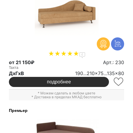
4
от 21 150₽
Арт.: 230
Тахта
ДxГxВ
190...210x75...135x80
подробнее
* Можем сделать в любом цвете
* Доставка в пределах МКАД бесплатно
Премьер