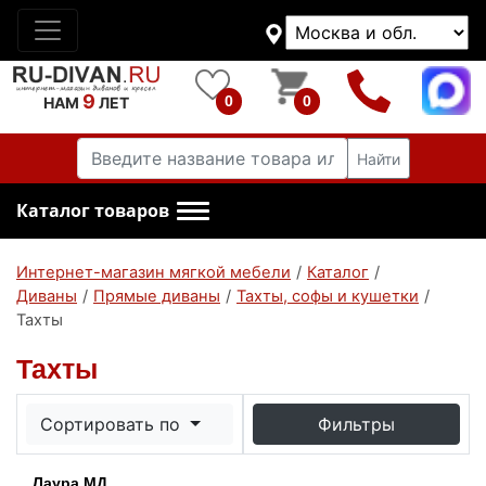
9
0
0
НАМ
ЛЕТ
Найти
Каталог товаров
Интернет-магазин мягкой мебели
/
Каталог
/
Диваны
/
Прямые диваны
/
Тахты, софы и кушетки
/
Тахты
Тахты
Сортировать по
Фильтры
Лаура МД