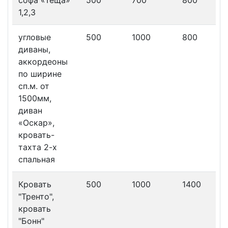
софа «Теща»
500
700
800
1,2,3
угловые
500
1000
800
диваны,
аккордеоны
по ширине
сп.м. от
1500мм,
диван
«Оскар»,
кровать-
тахта 2-х
спальная
Кровать
500
1000
1400
"Тренто",
кровать
"Бонн"