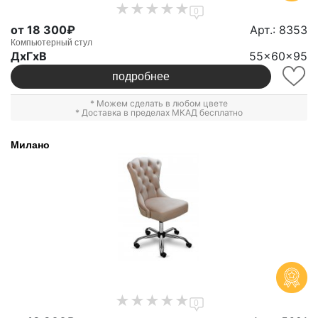
0
от 18 300₽
Арт.: 8353
Компьютерный стул
ДxГxВ
55x60x95
подробнее
* Можем сделать в любом цвете
* Доставка в пределах МКАД бесплатно
Милано
0