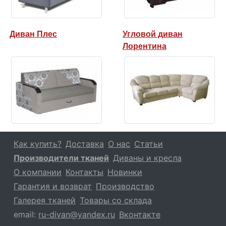
Диван Плес
Угловой диван
Лорентина
Как купить?
Доставка
О нас
Статьи
Производители тканей
Диваны и кресла
О компании
Контакты
Новинки
Гарантия и возврат
Производство
Галерея тканей
Товары со склада
email:
ru-divan@yandex.ru
Вконтакте