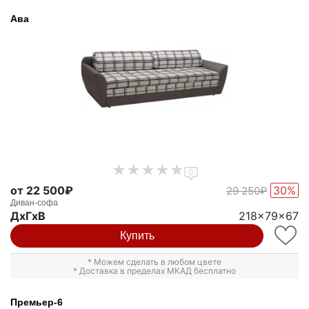
Ава
0
от 22 500₽
30%
29 250₽
Диван-софа
ДxГxВ
218x79x67
Купить
* Можем сделать в любом цвете
* Доставка в пределах МКАД бесплатно
Премьер-6