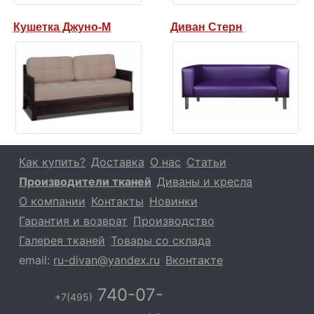
Кушетка Джуно-М
Диван Стерн
Как купить?
Доставка
О нас
Статьи
Производители тканей
Диваны и кресла
О компании
Контакты
Новинки
Гарантия и возврат
Производство
Галерея тканей
Товары со склада
email:
ru-divan@yandex.ru
Вконтакте
740-07-
+7(495)