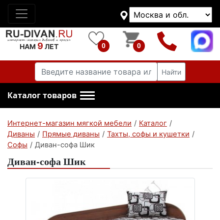
9
0
0
НАМ
ЛЕТ
Найти
Каталог товаров
Интернет-магазин мягкой мебели
/
Каталог
/
Диваны
/
Прямые диваны
/
Тахты, софы и кушетки
/
Софы
/
Диван-софа Шик
Диван-софа Шик