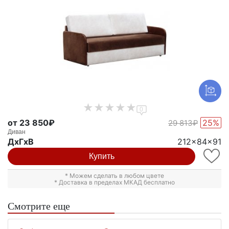
0
от 23 850₽
25%
29 813₽
Диван
ДxГxВ
212x84x91
Купить
* Можем сделать в любом цвете
* Доставка в пределах МКАД бесплатно
Смотрите еще