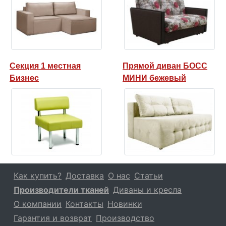
Секция 1 местная
Прямой диван БОСС
Бизнес
МИНИ бежевый
Как купить?
Доставка
О нас
Статьи
Производители тканей
Диваны и кресла
О компании
Контакты
Новинки
Гарантия и возврат
Производство