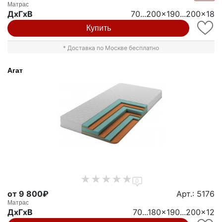
Матрас
ДxГxВ
70...200x190...200x18
Купить
* Доставка по Москве бесплатно
Агат
0
от 9 800₽
Арт.: 5176
Матрас
ДxГxВ
70...180x190...200x12