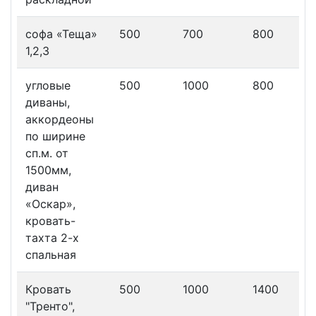
софа «Теща»
500
700
800
1,2,3
угловые
500
1000
800
диваны,
аккордеоны
по ширине
сп.м. от
1500мм,
диван
«Оскар»,
кровать-
тахта 2-х
спальная
Кровать
500
1000
1400
"Тренто",