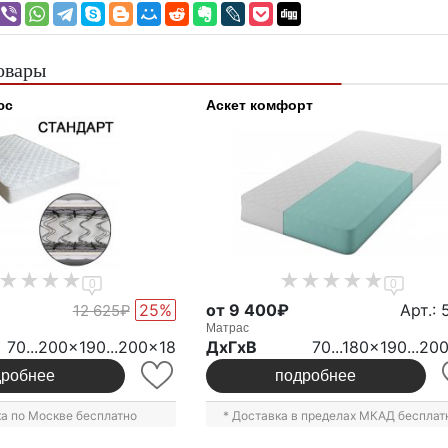
овары
юс
Аскет комфорт
0
0
25%
от 9 400₽
Арт.: 
12 625₽
Матрас
70...200x190...200x18
ДxГxВ
70...180x190...20
дробнее
подробнее
ка по Москве бесплатно
* Доставка в пределах МКАД бесплат