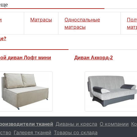
еще
и
Матрасы
Односпальные
Пол
матрасы
мат
це?
ой диван Лофт мини
Диван Аккорд-2
роизводители тканей
Диваны и кресла
О компании
Ко
ство
Галерея тканей
Товары со склада