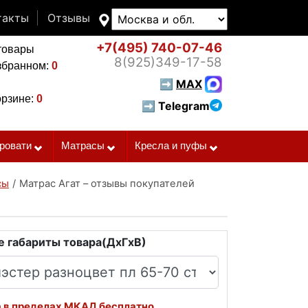
такты
Отзывы
+7(495)
740-07-46
товары
8(925)
349-17-58
збранном:
0
➡
MAX
орзине:
0
➡ Telegram
ровати
Матрасы
Кресла и пуфы
сы
/
Матрас Агат – отзывы покупателей
 габариты товара(ДxГxВ)
 в пределах МКАД бесплатно