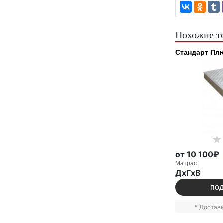
Похожие т
Стандарт Пл
от 10 100₽
Матрас
ДxГxВ
по
* Достав