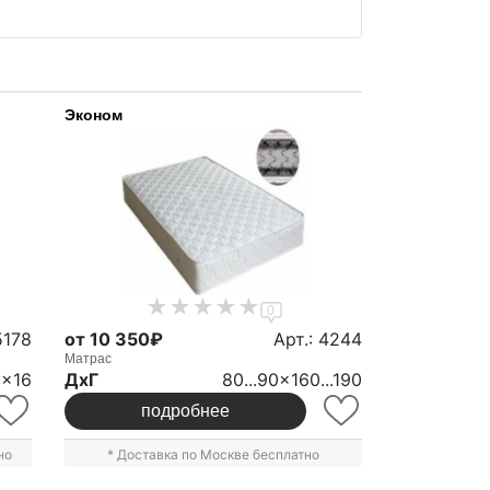
Эконом
0
5178
от 10 350₽
Арт.: 4244
Матрас
0x16
ДxГ
80...90x160...190
подробнее
но
* Доставка по Москве бесплатно