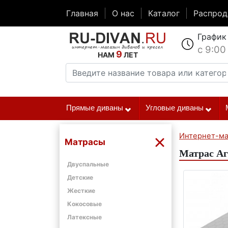
Главная
О нас
Каталог
Распро
График
с 9:00
9
НАМ
ЛЕТ
Прямые диваны
Угловые диваны
Интернет-ма
Матрасы
Матрас Аг
Двуспальные
Детские
Жесткие
Кокосовые
Латексные