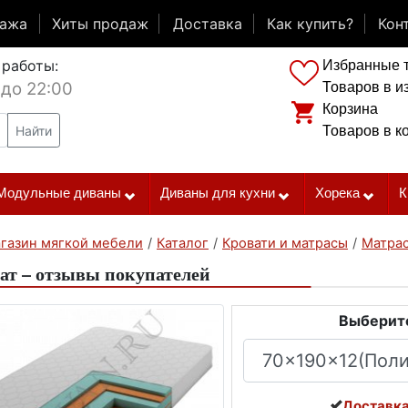
дажа
Хиты продаж
Доставка
Как купить?
Кон
 работы:
Избранные 
 до 22:00
Товаров в и
Корзина
Найти
Товаров в к
Модульные диваны
Диваны для кухни
Хорека
К
газин мягкой мебели
/
Каталог
/
Кровати и матрасы
/
Матра
ат – отзывы покупателей
Выберите
Доставка