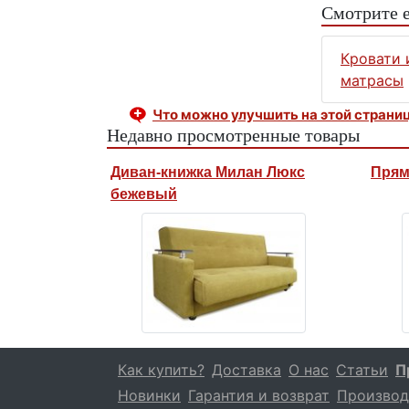
Смотрите 
Кровати 
матрасы
Что можно улучшить на этой страни
Недавно просмотренные товары
Диван-книжка Милан Люкс
Прям
бежевый
Как купить?
Доставка
О нас
Статьи
П
Новинки
Гарантия и возврат
Производ