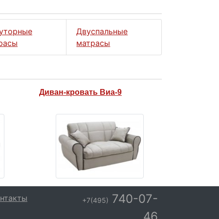
уторные
Двуспальные
расы
матрасы
Диван-кровать Виа-9
740-07-
нтакты
+7(495)
46