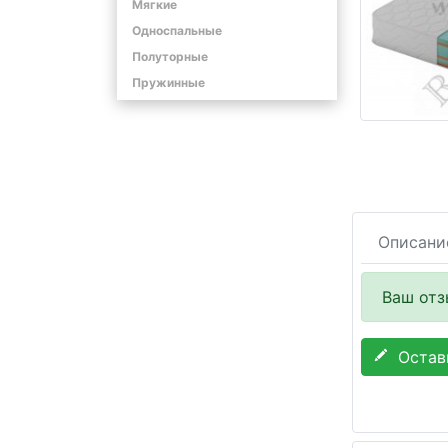
Мягкие
Односпальные
Полуторные
Пружинные
Описани
Ваш отз
Остави