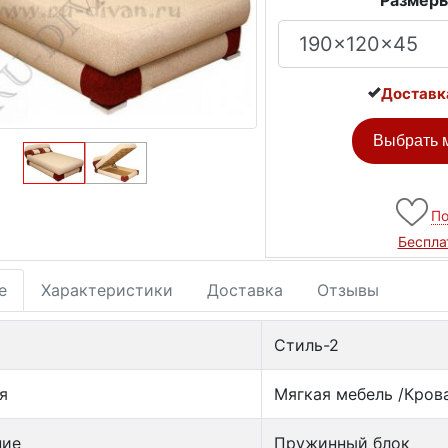
Размеры
Доставк
Выбрать м
По
Беспла
е
Характеристики
Доставка
Отзывы
Стиль-2
я
Мягкая мебель /Кров
ние
Пружинный блок