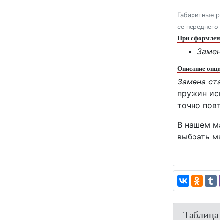
Габаритные р
ее переднего
При оформлени
Замен
Описание опци
Замена ст
пружин ис
точно пов
В нашем ма
выбрать м
Таблица