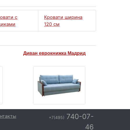
овати с
Кровати ширина
щиками
120 см
Диван еврокнижка Мадрид
740-07-
нтакты
+7(495)
46