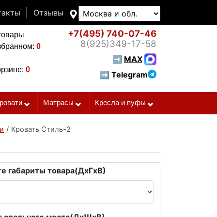
такты
Отзывы
+7(495)
740-07-46
товары
8(925)
349-17-58
збранном:
0
➡
MAX
орзине:
0
➡ Telegram
ровати
Матрасы
Кресла и пуфы
и
/
Кровать Стиль-2
е габариты товара(ДxГxВ)