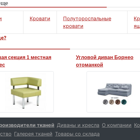
еще
и
Кровати
Полутороспальные
Кр
кровати
я
це?
вая секция 1 местная
Угловой диван Борнео
ес
отоманкой
роизводители тканей
Диваны и кресла
О компании
Ко
ство
Галерея тканей
Товары со склада