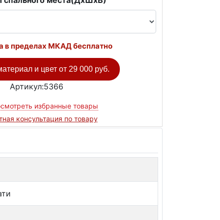
 спального места(ДxШxВ)
а в пределах МКАД бесплатно
атериал и цвет от
29 000 руб.
Артикул:5366
смотреть избранные товары
тная консультация по товару
ати