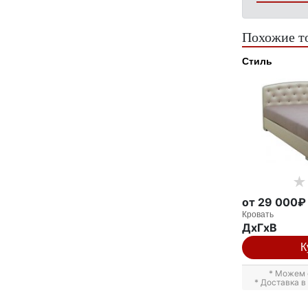
Похожие т
Стиль
от 29 000₽
Кровать
ДxГxВ
К
* Можем 
* Доставка 