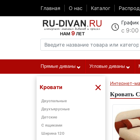
Главная
О нас
Каталог
Распро
График
с 9:00
9
НАМ
ЛЕТ
Прямые диваны
Угловые диваны
Интернет-ма
Кровати
Кровать С
Двуспальные
Двухъярусные
Детские
С ящиками
Ширина 120