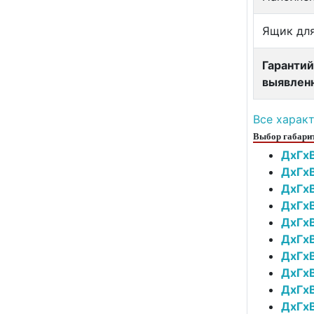
Ящик для
Гарантий
выявлен
Все харак
Выбор габарит
ДxГxВ
ДxГxВ
ДxГxВ
ДxГxВ
ДxГxВ
ДxГxВ
ДxГxВ
ДxГxВ
ДxГxВ
ДxГxВ