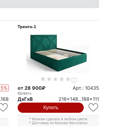
Тренто-1
0
25%
от 28 900₽
Арт.: 10435
Кровать
.168
ДxГxВ
216x148...188x111
Купить
* Можем сделать в любом цвете
* Доставка по Москве бесплатно