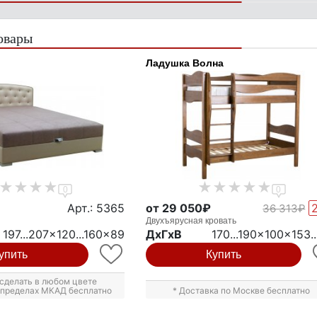
овары
Ладушка Волна
0
0
Арт.: 5365
от 29 050₽
36 313₽
Двухъярусная кровать
197...207x120...160x89
ДxГxВ
170...190x100x153..
упить
Купить
сделать в любом цвете
в пределах МКАД бесплатно
* Доставка по Москве бесплатно