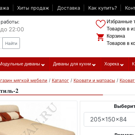
дажа
Хиты продаж
Доставка
Как купить?
Кон
 работы:
Избранные 
 до 22:00
Товаров в и
Корзина
Найти
Товаров в к
Модульные диваны
Диваны для кухни
Хорека
К
газин мягкой мебели
/
Каталог
/
Кровати и матрасы
/
Кроват
тиль-2
Выберит