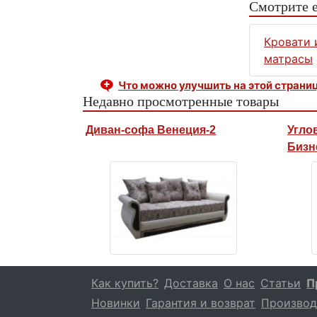
Смотрите 
Кровати 
матрасы
Что можно улучшить на этой страни
Недавно просмотренные товары
Диван-софа Венеция-2
Угло
Бизн
Как купить?
Доставка
О нас
Статьи
П
Новинки
Гарантия и возврат
Производ