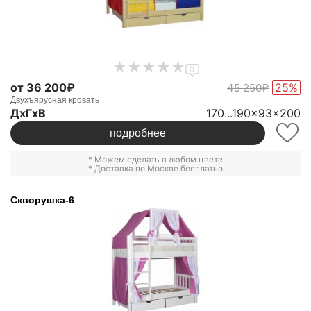
0
от 36 200₽
25%
45 250₽
Двухъярусная кровать
ДxГxВ
170...190x93x200
подробнее
* Можем сделать в любом цвете
* Доставка по Москве бесплатно
Скворушка-6