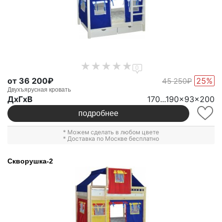
0
от 36 200₽
25%
45 250₽
Двухъярусная кровать
ДxГxВ
170...190x93x200
подробнее
* Можем сделать в любом цвете
* Доставка по Москве бесплатно
Скворушка-2