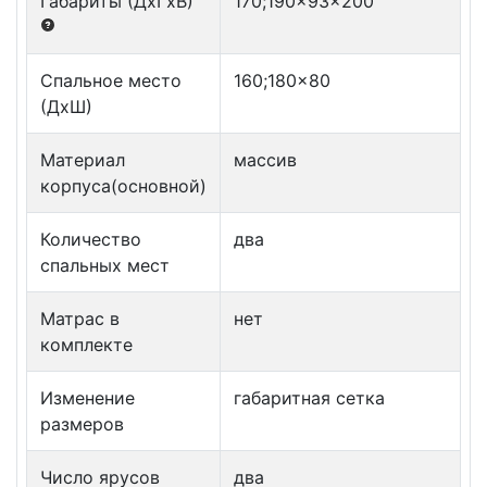
Габариты (ДxГxВ)
170;190x93x200
Спальное место
160;180x80
(ДxШ)
Материал
массив
корпуса(основной)
Количество
два
спальных мест
Матрас в
нет
комплекте
Изменение
габаритная сетка
размеров
Число ярусов
два