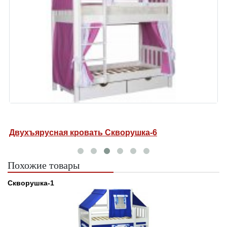
Двухъярусная кровать Скворушка-6
Д
Похожие товары
Скворушка-1