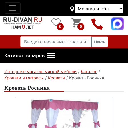
9
0
0
НАМ
ЛЕТ
Найти
Каталог товаров
Интернет-магазин мягкой мебели
/
Каталог
/
Кровати и матрасы
/
Кровати
/
Кровать Росинка
Кровать Росинка