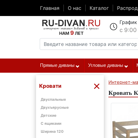
Главная
О нас
Каталог
Распро
График
с 9:00
9
НАМ
ЛЕТ
Прямые диваны
Угловые диваны
Интернет-ма
Кровати
Кровать К
Двуспальные
Двухъярусные
Детские
С ящиками
Ширина 120