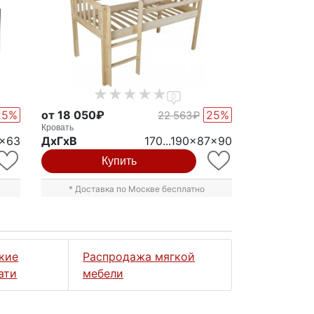
0
25%
от 18 050₽
25%
22 563₽
Кровать
7x63
ДxГxВ
170...190x87x90
Купить
* Доставка по Москве бесплатно
кие
Распродажа мягкой
ати
мебели