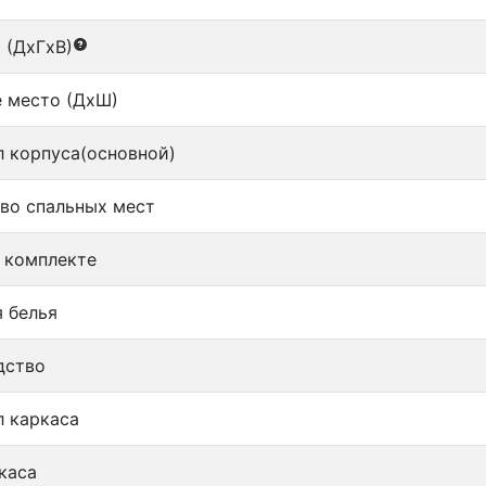
 (ДxГxВ)
 место (ДxШ)
 корпуса(основной)
во спальных мест
 комплекте
 белья
дство
 каркаса
каса