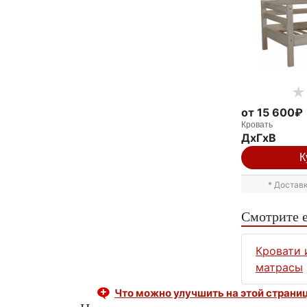
от 15 600₽
Кровать
ДxГxВ
К
* Достав
Смотрите 
Кровати 
матрасы
Что можно улучшить на этой страни