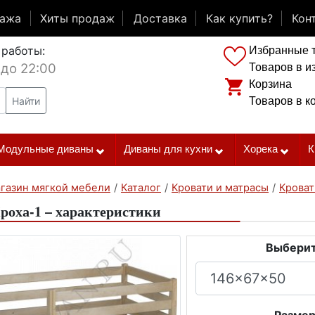
дажа
Хиты продаж
Доставка
Как купить?
Кон
 работы:
Избранные 
 до 22:00
Товаров в и
Корзина
Найти
Товаров в к
Модульные диваны
Диваны для кухни
Хорека
К
газин мягкой мебели
/
Каталог
/
Кровати и матрасы
/
Кроват
роха-1 – характеристики
Выберит