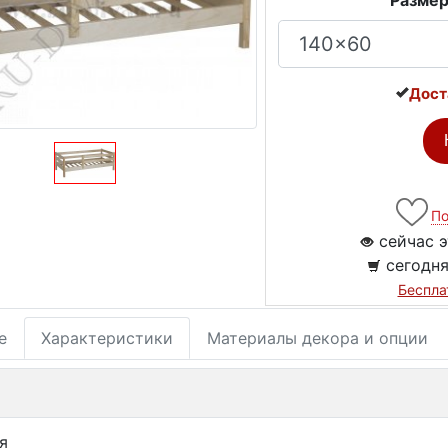
Размер
Дост
По
сейчас э
сегодня
Беспла
е
Характеристики
Материалы декора и опции
я