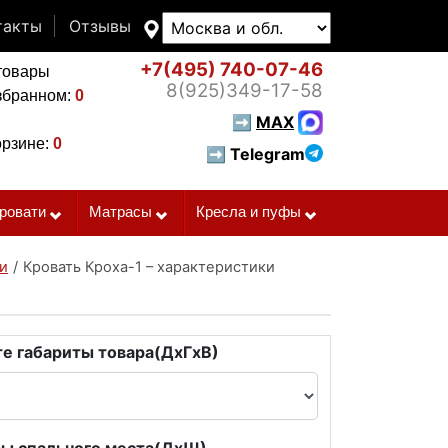
такты
Отзывы
+7(495)
740-07-46
товары
8(925)
349-17-58
збранном:
0
➡
MAX
орзине:
0
➡ Telegram
ровати
Матрасы
Кресла и пуфы
и
/
Кровать Кроха-1 – характеристики
е габариты товара(ДxГxВ)