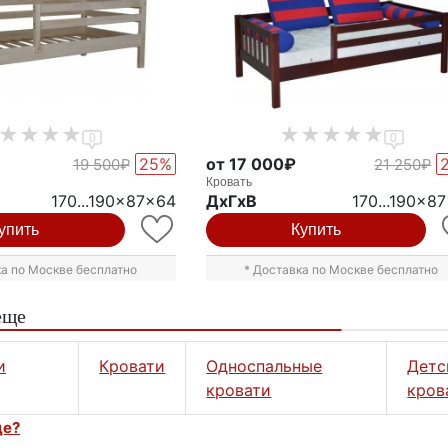
0
0
25%
от 17 000₽
19 500₽
21 250₽
Кровать
170...190x87x64
ДxГxВ
170...190x8
упить
Купить
ка по Москве бесплатно
* Доставка по Москве бесплатно
еще
и
Кровати
Односпальные
Детс
кровати
кров
це?