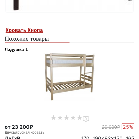
Кровать Кнопа
Похожие товары
Ладушка-1
0
от 23 200₽
25%
29 000₽
Двухъярусная кровать
ДxГxВ
170...190x93x150...165