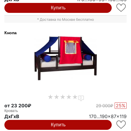
Купить
* Доставка по Москве бесплатно
Кнопа
0
от 23 200₽
25%
29 000₽
Кровать
ДxГxВ
170...190x87x119
Купить