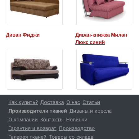
Диван Фиджи
Диван-книжка Милан
Люкс синий
Как купить?
Доставка
О нас
Статьи
Производители тканей
Диваны и кресла
О компании
Контакты
Новинки
Гарантия и возврат
Производство
Галерея тканей
Товары со склада