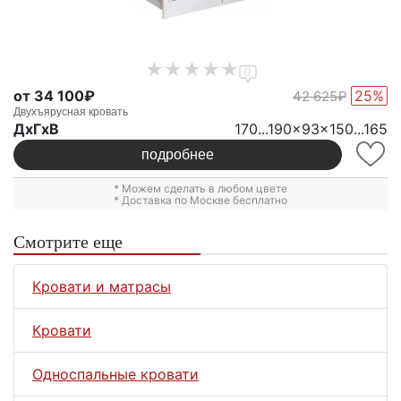
0
от 34 100₽
25%
42 625₽
Двухъярусная кровать
ДxГxВ
170...190x93x150...165
подробнее
* Можем сделать в любом цвете
* Доставка по Москве бесплатно
Смотрите еще
Кровати и матрасы
Кровати
Односпальные кровати