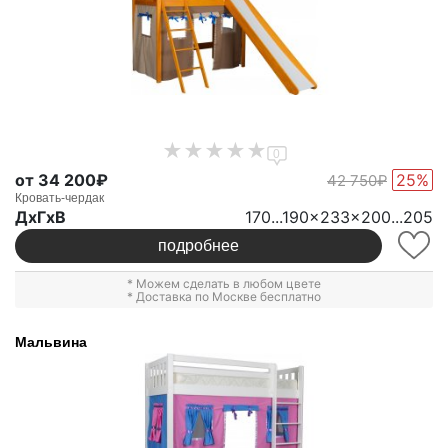
0
от 34 200₽
25%
42 750₽
Кровать-чердак
ДxГxВ
170...190x233x200...205
подробнее
* Можем сделать в любом цвете
* Доставка по Москве бесплатно
Мальвина