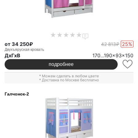
0
от 34 250₽
25%
42 813₽
Двухъярусная кровать
ДxГxВ
170...190x93x150
подробнее
* Можем сделать в любом цвете
* Доставка по Москве бесплатно
Галчонок-2