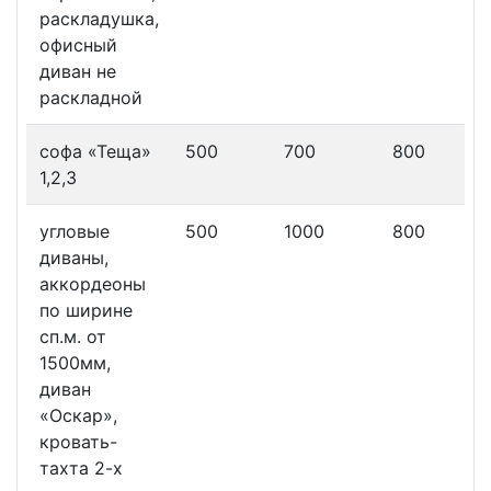
раскладушка,
офисный
диван не
раскладной
софа «Теща»
500
700
800
1,2,3
угловые
500
1000
800
диваны,
аккордеоны
по ширине
сп.м. от
1500мм,
диван
«Оскар»,
кровать-
тахта 2-х