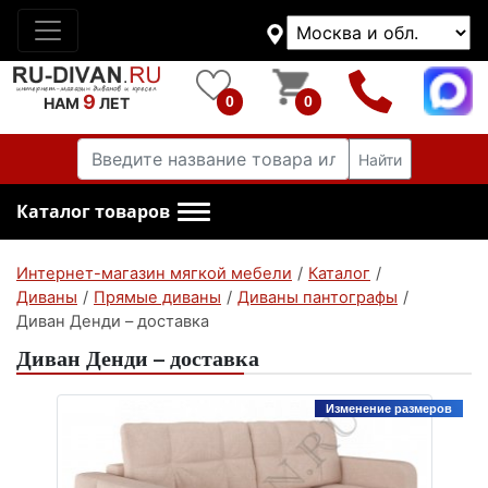
9
0
0
НАМ
ЛЕТ
Найти
Каталог товаров
Интернет-магазин мягкой мебели
/
Каталог
/
Диваны
/
Прямые диваны
/
Диваны пантографы
/
Диван Денди – доставка
Диван Денди – доставка
Изменение размеров