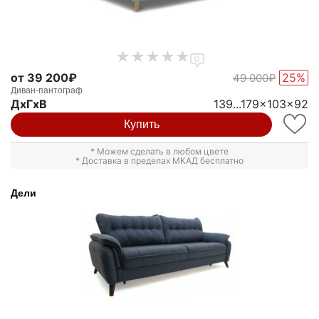
0
от 39 200₽
25%
49 000₽
Диван-пантограф
ДxГxВ
139...179x103x92
Купить
* Можем сделать в любом цвете
* Доставка в пределах МКАД бесплатно
Дели