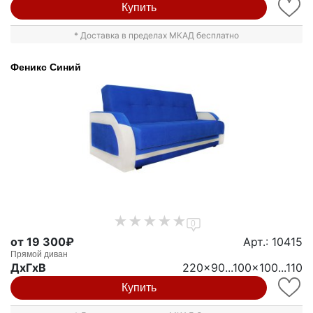
Купить
* Доставка в пределах МКАД бесплатно
Феникс Синий
0
от 19 300₽
Арт.: 10415
Прямой диван
ДxГxВ
220x90...100x100...110
Купить