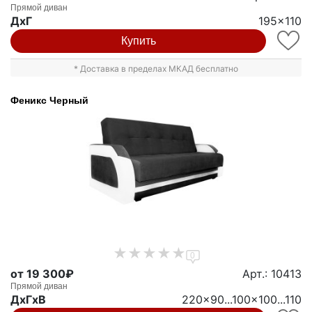
Прямой диван
ДxГ
195x110
Купить
* Доставка в пределах МКАД бесплатно
Феникс Черный
0
от 19 300₽
Арт.: 10413
Прямой диван
ДxГxВ
220x90...100x100...110