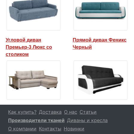
Угловой диван
Прямой диван Феникс
Премьер-3 Люкс со
Черный
столиком
Как купить?
Доставка
О нас
Статьи
Производители тканей
Диваны и кресла
О компании
Контакты
Новинки