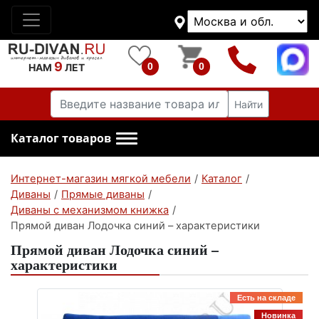
9
0
0
НАМ
ЛЕТ
Найти
Каталог товаров
Интернет-магазин мягкой мебели
/
Каталог
/
Диваны
/
Прямые диваны
/
Диваны с механизмом книжка
/
Прямой диван Лодочка синий – характеристики
Прямой диван Лодочка синий –
характеристики
Есть на складе
Новинка