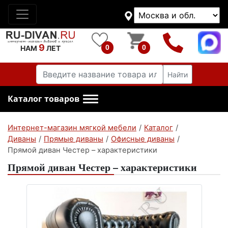
9
0
0
НАМ
ЛЕТ
Найти
Каталог товаров
Интернет-магазин мягкой мебели
/
Каталог
/
Диваны
/
Прямые диваны
/
Офисные диваны
/
Прямой диван Честер – характеристики
Прямой диван Честер – характеристики