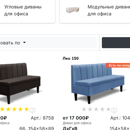
Угловые диваны
Модульные диван
для офиса
для офиса
овать по
Лео 150
Есть на скла
1
0
00₽
Арт.: 9758
от 17 000₽
Арт.: 10
офиса
Диван для офиса
66...154x58x89
ДxГxВ
154x58x