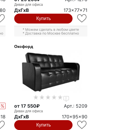
Диван для офиса
x80
ДxГxВ
173x77x71
Купить
* Можем сделать в любом цвете
но
* Доставка по Москве бесплатно
Оксфорд
0
5%
от 17 550₽
Арт.: 5209
Диван для офиса
118
ДxГxВ
170x95x90
Купить