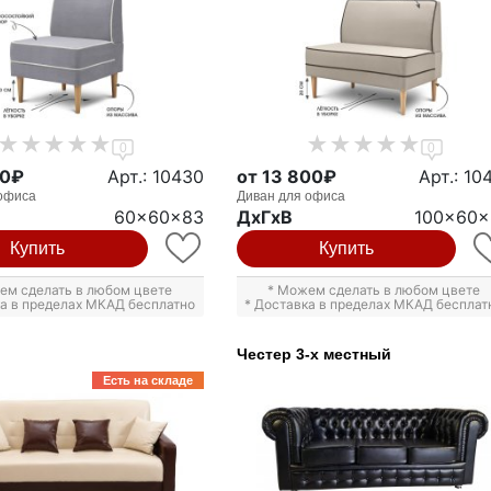
0
0
00₽
Арт.: 10430
от 13 800₽
Арт.: 10
офиса
Диван для офиса
60x60x83
ДxГxВ
100x60x
Купить
Купить
ем сделать в любом цвете
* Можем сделать в любом цвете
ка в пределах МКАД бесплатно
* Доставка в пределах МКАД бесплат
Честер 3-х местный
Есть на складе