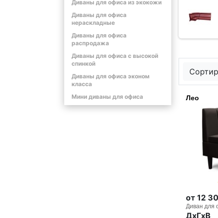
Диваны для офиса из экокожи
Диваны для офиса
нераскладные
Диваны для офиса
распродажа
Диваны для офиса с высокой
спинкой
Сортир
Диваны для офиса эконом
класса
Мини диваны для офиса
Лео
от 12 3
Диван для 
ДxГxВ