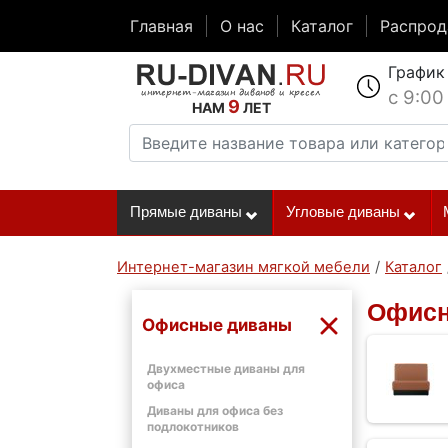
Главная
О нас
Каталог
Распро
График
с 9:00
9
НАМ
ЛЕТ
Прямые диваны
Угловые диваны
Интернет-магазин мягкой мебели
/
Каталог
Офисн
Офисные диваны
Двухместные диваны для
офиса
Диваны для офиса без
подлокотников