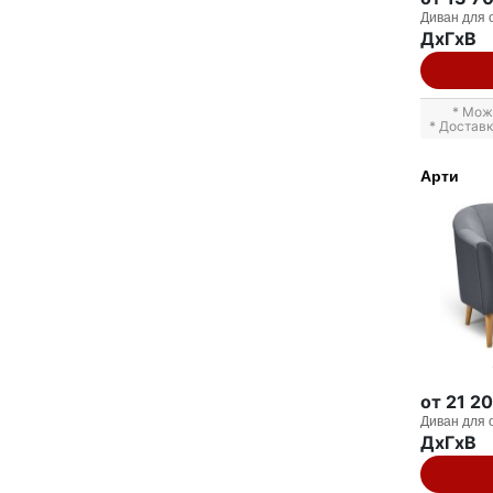
Диван для 
ДxГxВ
* Мож
* Достав
Арти
от 21 2
Диван для 
ДxГxВ