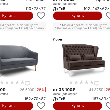
офиса
Диван для офиса
110x73x77
ДxГxВ
102...142x62
Купить
Купить
ем сделать в любом цвете
* Можем сделать в любом цвете
ка в пределах МКАД бесплатно
* Доставка в пределах МКАД бесплат
Лорд
0
0
00₽
25%
от 33 100₽
2
26 500₽
41 375₽
офиса
Диван для офиса
152x70x87
ДxГxВ
167x83x
Купить
Купить