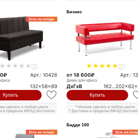
Бизнес
Есть на складе
0
3
00₽
Арт.: 10426
от 18 600₽
Арт.: 1
офиса
Диван для офиса
132x58x89
ДxГxВ
162...202x62
Купить
Купить
ем сделать в любом цвете
* Можем сделать в любом цвете
ка в пределах МКАД бесплатно
* Доставка в пределах МКАД бесплат
Бадди 100
Есть на складе
Есть на скла