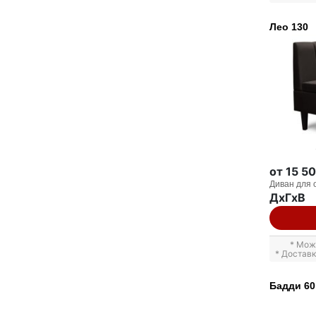
Лео 130
от 15 5
Диван для 
ДxГxВ
* Мож
* Достав
Бадди 60