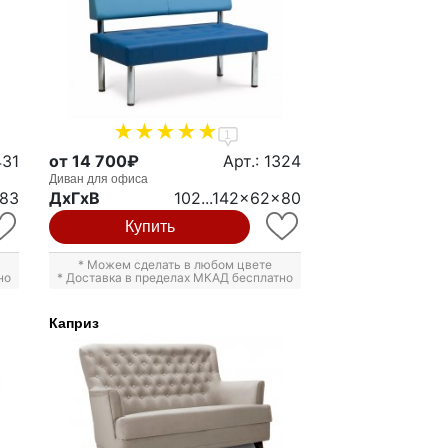
1
431
от 14 700₽
Арт.: 1324
Диван для офиса
83
ДxГxВ
102...142x62x80
Купить
* Можем сделать в любом цвете
но
* Доставка в пределах МКАД бесплатно
Каприз