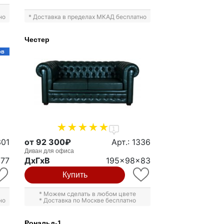
но
* Доставка в пределах МКАД бесплатно
Честер
ов
1
301
от 92 300₽
Арт.: 1336
Диван для офиса
x77
ДxГxВ
195x98x83
Купить
* Можем сделать в любом цвете
но
* Доставка по Москве бесплатно
Рональд-1