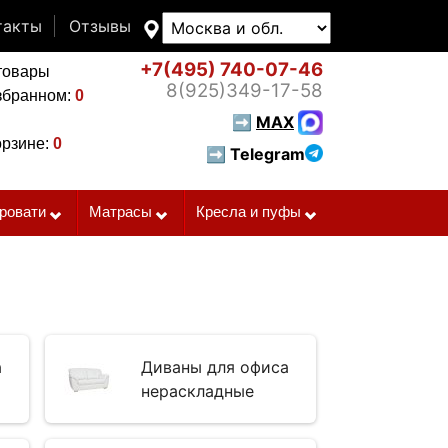
такты
Отзывы
+7(495)
740-07-46
товары
8(925)
349-17-58
збранном:
0
➡
MAX
орзине:
0
➡ Telegram
ровати
Матрасы
Кресла и пуфы
а
Диваны для офиса
нераскладные