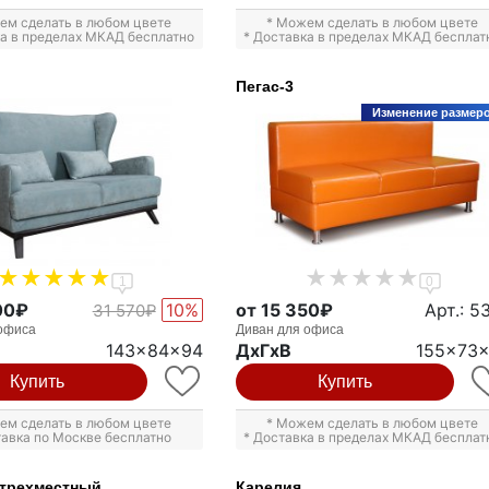
ем сделать в любом цвете
* Можем сделать в любом цвете
ка в пределах МКАД бесплатно
* Доставка в пределах МКАД бесплат
Пегас-3
Изменение размер
1
0
00₽
10%
от 15 350₽
Арт.: 5
31 570₽
офиса
Диван для офиса
143x84x94
ДxГxВ
155x73
Купить
Купить
ем сделать в любом цвете
* Можем сделать в любом цвете
тавка по Москве бесплатно
* Доставка в пределах МКАД бесплат
 трехместный
Карелия