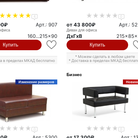
4
0
00₽
Арт.: 907
от 43 800₽
Арт.: 5
офиса
Диван для офиса
160...215x90
ДxГxВ
215x85x
Купить
Купить
* Можем сделать в любом цвете
ка в пределах МКАД бесплатно
* Доставка в пределах МКАД бесплат
Бизнес
Изменение размеров
Новин
0
0
00₽
Арт.: 5300
от 17 300₽
Арт.: 1