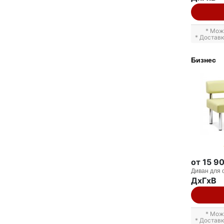
* Мож
* Достав
Бизнес
от 15 9
Диван для 
ДxГxВ
* Мож
* Достав