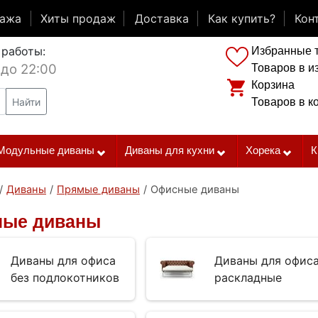
дажа
Хиты продаж
Доставка
Как купить?
Кон
 работы:
Избранные 
 до 22:00
Товаров в и
Корзина
Найти
Товаров в к
Модульные диваны
Диваны для кухни
Хорека
К
/
Диваны
/
Прямые диваны
/
Офисные диваны
ые диваны
Диваны для офиса
Диваны для офис
без подлокотников
раскладные