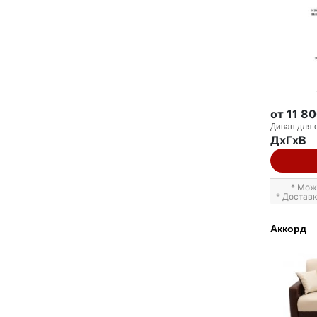
от 11 8
Диван для 
ДxГxВ
* Мож
* Достав
Аккорд