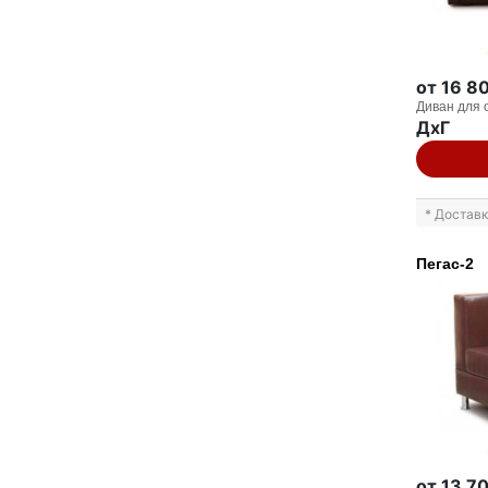
от 16 8
Диван для 
ДxГ
* Достав
Пегас-2
от 13 7