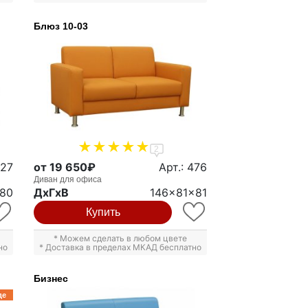
Блюз 10-03
2
327
от 19 650₽
Арт.: 476
Диван для офиса
x80
ДxГxВ
146x81x81
Купить
* Можем сделать в любом цвете
но
* Доставка в пределах МКАД бесплатно
Бизнес
де