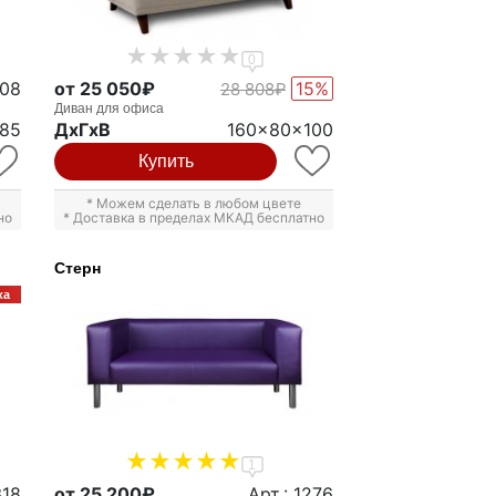
0
208
от 25 050₽
15%
28 808₽
Диван для офиса
85
ДxГxВ
160x80x100
Купить
* Можем сделать в любом цвете
но
* Доставка в пределах МКАД бесплатно
Стерн
ка
1
318
от 25 200₽
Арт.: 1276