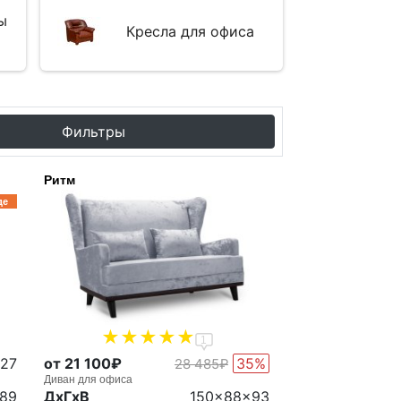
ы
Кресла для офиса
Фильтры
Ритм
де
1
427
от 21 100₽
35%
28 485₽
Диван для офиса
89
ДxГxВ
150x88x93