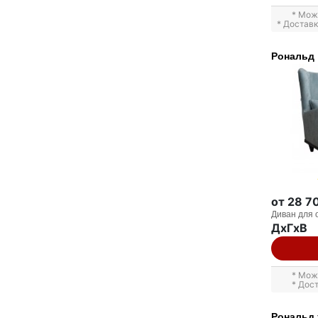
* Мож
* Достав
Рональд
от 28 7
Диван для 
ДxГxВ
* Мож
* Дос
Рональд