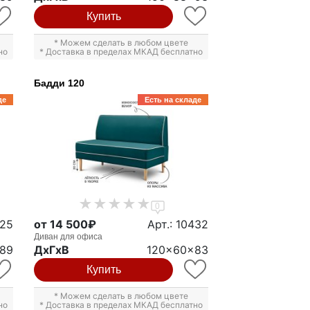
Купить
* Можем сделать в любом цвете
но
* Доставка в пределах МКАД бесплатно
Бадди 120
де
Есть на складе
0
425
от 14 500₽
Арт.: 10432
Диван для офиса
89
ДxГxВ
120x60x83
Купить
* Можем сделать в любом цвете
но
* Доставка в пределах МКАД бесплатно