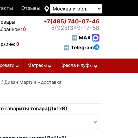
такты
Отзывы
+7(495)
740-07-46
товары
8(925)
349-17-58
збранном:
0
➡
MAX
орзине:
0
➡ Telegram
ровати
Матрасы
Кресла и пуфы
/
Диван Мартин – доставка
е габариты товара(ДxГxВ)