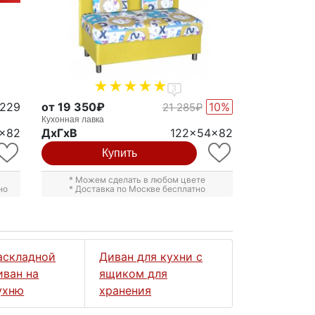
3
1229
от 19 350₽
10%
21 285₽
Кухонная лавка
5x82
ДxГxВ
122x54x82
Купить
* Можем сделать в любом цвете
но
* Доставка по Москве бесплатно
аскладной
Диван для кухни с
иван на
ящиком для
ухню
хранения