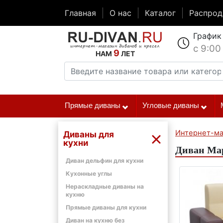
Главная
О нас
Каталог
Распро
График
с 9:00
9
НАМ
ЛЕТ
Прямые диваны
Угловые диваны
Интернет-ма
Диваны для
кухни
Диван Мар
Диван дельфин для кухни
Кухонные углы
Нераскладные диваны на
кухню
Прямые диваны для кухни
Диван на кухню без