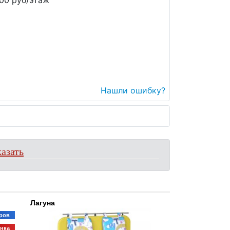
00 руб/этаж
Нашли ошибку?
азать
Лагуна
ров
нка