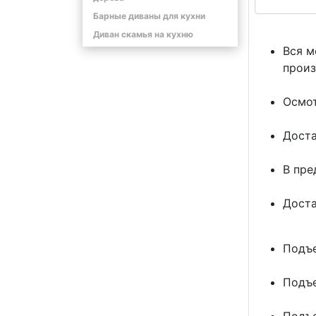
Барные диваны для кухни
Диван скамья на кухню
Вся м
произ
Осмот
Доста
В пре
Доста
Подъе
Подъе