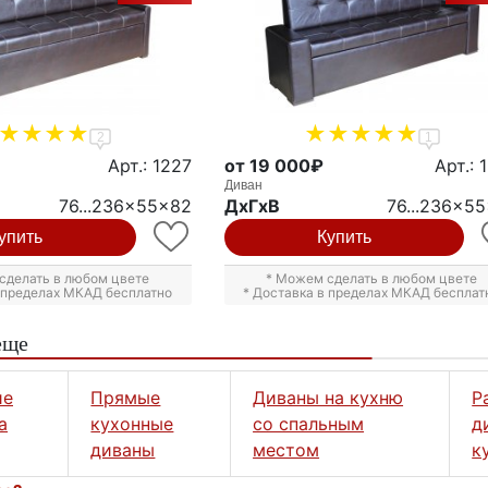
2
1
Арт.: 1227
от 19 000₽
Арт.: 
Диван
76...236x55x82
ДxГxВ
76...236x5
упить
Купить
сделать в любом цвете
* Можем сделать в любом цвете
в пределах МКАД бесплатно
* Доставка в пределах МКАД бесплат
еще
ие
Прямые
Диваны на кухню
Р
а
кухонные
со спальным
д
диваны
местом
к