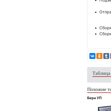
Подъе
Отпра
Сборк
Сборк
Таблица
Похожие т
Берн УП