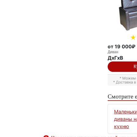
от 19 000₽
Диван
ДxГxВ
К
* Можем 
* Доставка 
Смотрите 
Маленьк
диваны н
кухню