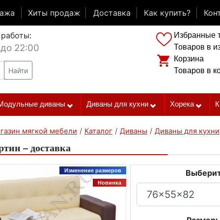
дажа
Хиты продаж
Доставка
Как купить?
Кон
 работы:
Избранные 
 до 22:00
Товаров в и
Корзина
Найти
Товаров в к
Модульные диваны
Диваны для кухни
Хорека
К
газин мягкой мебели
/
Каталог
/
Диваны
/
Диваны для кухни
тин – доставка
Изменение размеров
Выберит
Новинка