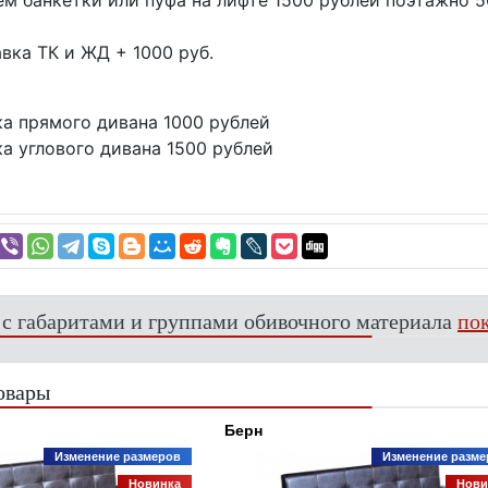
м банкетки или пуфа на лифте 1500 рублей поэтажно 5
вка ТК и ЖД + 1000 руб.
а прямого дивана 1000 рублей
а углового дивана 1500 рублей
 с габаритами и группами обивочного материала
пок
овары
Берн
Изменение размеров
Изменение разме
Новинка
Нови