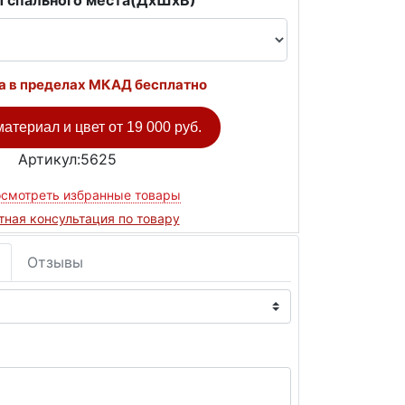
 спального места(ДxШxВ)
а в пределах МКАД бесплатно
атериал и цвет от
19 000 руб.
Артикул:5625
смотреть избранные товары
тная консультация по товару
Отзывы