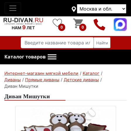
9
0
0
НАМ
ЛЕТ
Найти
Каталог товаров
Интернет-магазин мягкой мебели
/
Каталог
/
Диваны
/
Прямые диваны
/
Детские диваны
/
Диван Мишутки
Диван Мишутки