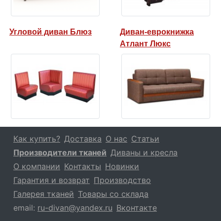
Угловой диван Блюз
Диван-еврокнижка
Атлант Люкс
Как купить?
Доставка
О нас
Статьи
Производители тканей
Диваны и кресла
О компании
Контакты
Новинки
Гарантия и возврат
Производство
Галерея тканей
Товары со склада
email:
ru-divan@yandex.ru
Вконтакте