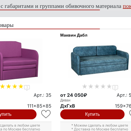
 с габаритами и группами обивочного материала
пок
овары
Маквин Дабл
3
0
Арт.: 35
от 24 050₽
Арт.: 
Диван
111x85x85
ДxГxВ
159x7
упить
Купить
сделать в любом цвете
* Можем сделать в любом цвете
ка по Москве бесплатно
* Доставка по Москве бесплатно