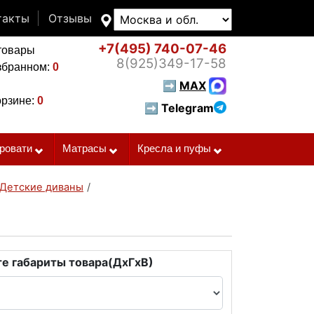
такты
Отзывы
+7(495)
740-07-46
товары
8(925)
349-17-58
збранном:
0
➡
MAX
орзине:
0
➡ Telegram
ровати
Матрасы
Кресла и пуфы
Детские диваны
/
е габариты товара(ДxГxВ)