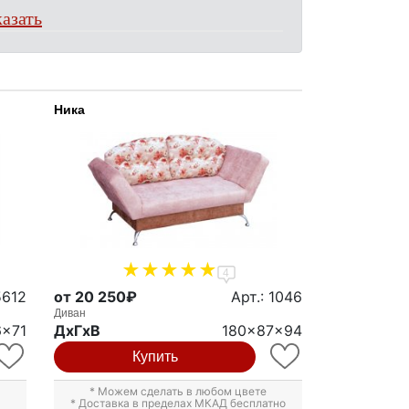
азать
Ника
4
5612
от 20 250₽
Арт.: 1046
Диван
6x71
ДxГxВ
180x87x94
Купить
* Можем сделать в любом цвете
* Доставка в пределах МКАД бесплатно