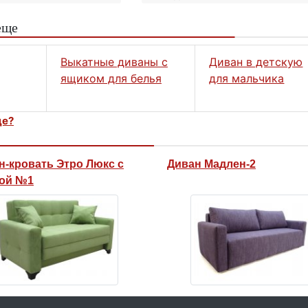
еще
Выкатные диваны с
Диван в детскую
ящиком для белья
для мальчика
це?
н-кровать Этро Люкс с
Диван Мадлен-2
ой №1