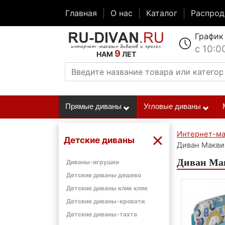
Главная
О нас
Каталог
Распро
График
с 10:0
9
НАМ
ЛЕТ
Прямые диваны
Угловые диваны
Интернет-ма
Детские диваны
Диван Макви
Диван Мак
Диваны-игрушки
Детские диваны дешево
Детские диваны клик кляк
Детские диваны-кровати
Детские диваны-тахта