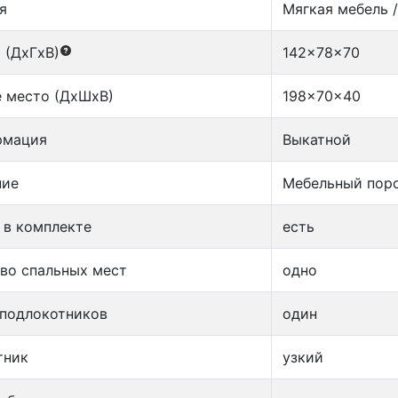
я
Мягкая мебель 
 (ДxГxВ)
142x78x70
 место (ДxШxВ)
198x70x40
рмация
Выкатной
ние
Мебельный пор
 в комплекте
есть
во спальных мест
одно
 подлокотников
один
тник
узкий