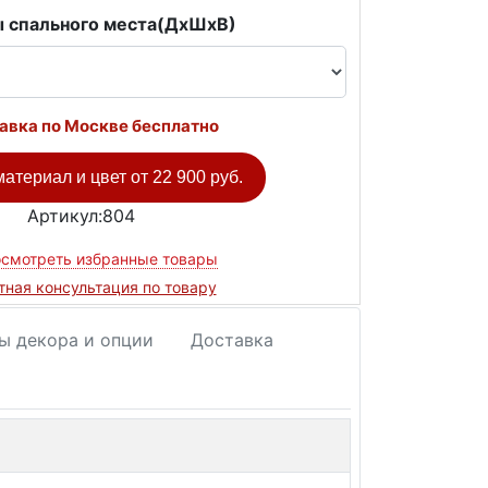
 спального места(ДxШxВ)
авка по Москве бесплатно
атериал и цвет от
22 900 руб.
Артикул:804
смотреть избранные товары
тная консультация по товару
ы декора и опции
Доставка