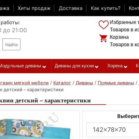
дажа
Хиты продаж
Доставка
Как купить?
Кон
 работы:
Избранные 
0 до 21:00
Товаров в и
Корзина
Найти
Товаров в к
Модульные диваны
Диваны для кухни
Хорека
К
газин мягкой мебели
/
Каталог
/
Диваны
/
Прямые диваны
/
н детский – характеристики
вин детский – характеристики
Выберит