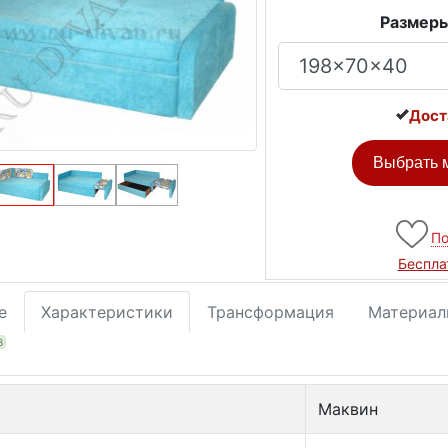
Размеры
Дост
Выбрать м
По
Беспла
е
Характеристики
Трансформация
Материал
3
Маквин