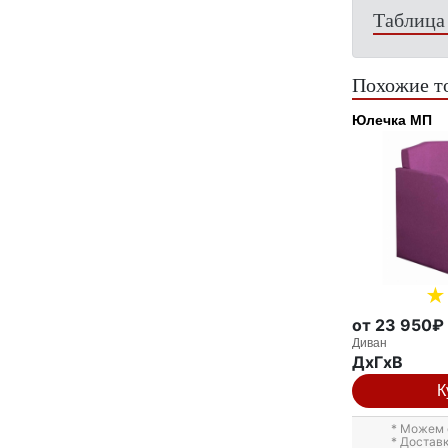
Таблица
Похожие т
Юлечка МП
от 23 950₽
Диван
ДxГxВ
К
* Можем 
* Достав